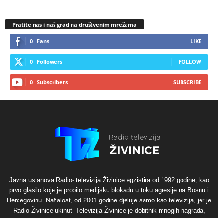
Pratite nas i naš grad na društvenim mrežama
0
Fans
LIKE
0
Followers
FOLLOW
0
Subscribers
SUBSCRIBE
Javna ustanova Radio- televizija Živinice egzistira od 1992 godine, kao
prvo glasilo koje je probilo medijsku blokadu u toku agresije na Bosnu i
Hercegovinu. Nažalost, od 2001 godine djeluje samo kao televizija, jer je
Radio Živinice ukinut. Televizija Živinice je dobitnik mnogih nagrada,