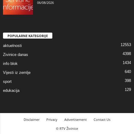
06/08/2026
POPULARNE KATEGORIJE
12553
aktuelnosti
4398
Zivinice danas
1434
info blok
640
Vijesti iz zemlje
398
sport
129
edukacija
Disclaimer
Privacy
Advertisement
Contact Us
© RTV Živinice