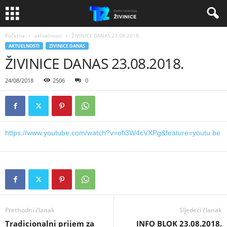
Početna
aktuelnosti
ŽIVINICE DANAS 23.08.2018.
AKTUELNOSTI
ZIVINICE DANAS
ŽIVINICE DANAS 23.08.2018.
24/08/2018
2506
0
https://www.youtube.com/watch?v=ofi3W4cVXPg&feature=youtu.be
Prethodni članak
Sljedeći članak
Tradicionalni prijem za
INFO BLOK 23.08.2018.