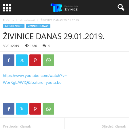
Početna
aktuelnosti
ŽIVINICE DANAS 29.01.2019.
AKTUELNOSTI
ZIVINICE DANAS
ŽIVINICE DANAS 29.01.2019.
30/01/2019
1686
0
https://www.youtube.com/watch?v=-
WerKgLAWfQ&feature=youtu.be
Prethodni članak
Sljedeći članak