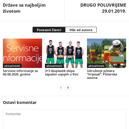
Države sa najboljim
DRUGO POLUVRIJEME
životom
29.01.2019.
Povezani članci
Više od autora
aktuelnosti
aktuelnosti
aktuelnosti
Servisne informacije za
3×3 Aluplastik ekipa
Udruženje pčelara
06.08.2026. godine
zapažen uspijeh u Kini
“Vrijesak”: Pčelarska
sezona
Ostavi komentar