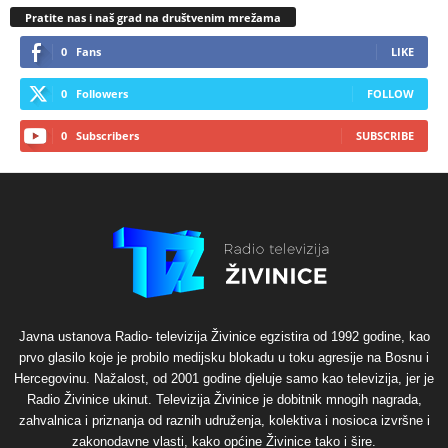
Pratite nas i naš grad na društvenim mrežama
0
Fans
LIKE
0
Followers
FOLLOW
0
Subscribers
SUBSCRIBE
Javna ustanova Radio- televizija Živinice egzistira od 1992 godine, kao
prvo glasilo koje je probilo medijsku blokadu u toku agresije na Bosnu i
Hercegovinu. Nažalost, od 2001 godine djeluje samo kao televizija, jer je
Radio Živinice ukinut. Televizija Živinice je dobitnik mnogih nagrada,
zahvalnica i priznanja od raznih udruženja, kolektiva i nosioca izvršne i
zakonodavne vlasti, kako općine Živinice tako i šire.