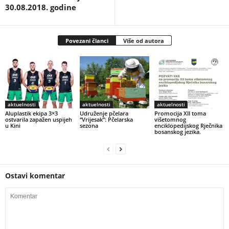
30.08.2018. godine
Povezani članci
Više od autora
aktuelnosti
aktuelnosti
aktuelnosti
Aluplastik ekipa 3×3
Udruženje pčelara
Promocija XII toma
ostvarila zapažen uspijeh
“Vrijesak”: Pčelarska
višetomnog
u Kini
sezona
enciklopedijskog Rječnika
bosanskog jezika.
Ostavi komentar