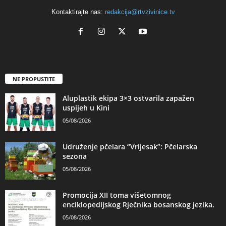
Kontaktirajte nas:
redakcija@rtvzivinice.tv
NE PROPUSTITE
Aluplastik ekipa 3×3 ostvarila zapažen
uspijeh u Kini
05/08/2026
Udruženje pčelara “Vrijesak”: Pčelarska
sezona
05/08/2026
Promocija XII toma višetomnog
enciklopedijskog Rječnika bosanskog jezika.
05/08/2026