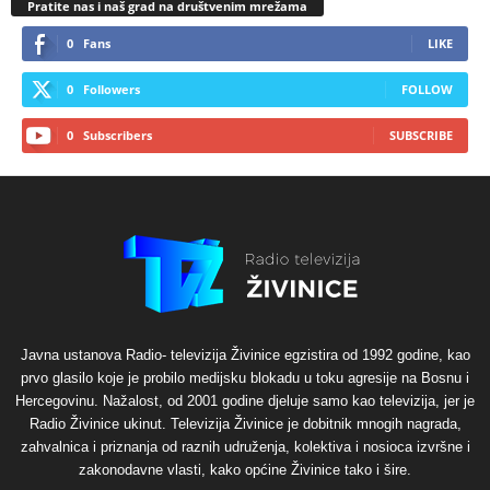
Pratite nas i naš grad na društvenim mrežama
0
Fans
LIKE
0
Followers
FOLLOW
0
Subscribers
SUBSCRIBE
Javna ustanova Radio- televizija Živinice egzistira od 1992 godine, kao
prvo glasilo koje je probilo medijsku blokadu u toku agresije na Bosnu i
Hercegovinu. Nažalost, od 2001 godine djeluje samo kao televizija, jer je
Radio Živinice ukinut. Televizija Živinice je dobitnik mnogih nagrada,
zahvalnica i priznanja od raznih udruženja, kolektiva i nosioca izvršne i
zakonodavne vlasti, kako općine Živinice tako i šire.