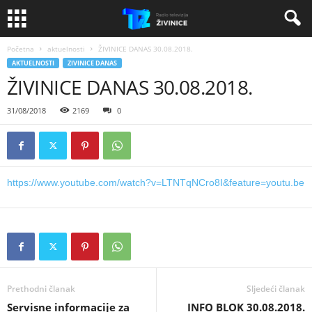
Početna
aktuelnosti
ŽIVINICE DANAS 30.08.2018.
AKTUELNOSTI
ZIVINICE DANAS
ŽIVINICE DANAS 30.08.2018.
31/08/2018
2169
0
https://www.youtube.com/watch?v=LTNTqNCro8I&feature=youtu.be
Prethodni članak
Sljedeći članak
Servisne informacije za
INFO BLOK 30.08.2018.