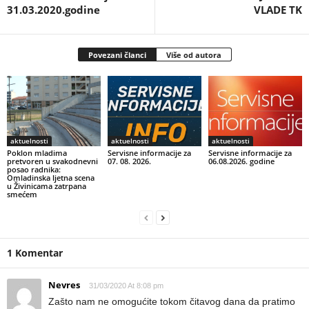
31.03.2020.godine
VLADE TK
Povezani članci
Više od autora
aktuelnosti
aktuelnosti
aktuelnosti
Poklon mladima
Servisne informacije za
Servisne informacije za
pretvoren u svakodnevni
07. 08. 2026.
06.08.2026. godine
posao radnika:
Omladinska ljetna scena
u Živinicama zatrpana
smećem
1 Komentar
Nevres
31/03/2020 At 8:08 pm
Zašto nam ne omogućite tokom čitavog dana da pratimo