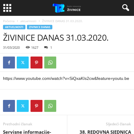
Početna
aktuelnosti
ŽIVINICE DANAS 31.03.2020.
AKTUELNOSTI
ZIVINICE DANAS
ŽIVINICE DANAS 31.03.2020.
31/03/2020
1627
1
https://www.youtube.com/watch?v=SiQxaKIs2cw&feature=youtu.be
Prethodni članak
Sljedeći članak
Servisne informacije-
38. REDOVNA SJEDNICA