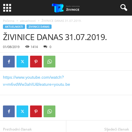
Početna
aktuelnosti
ŽIVINICE DANAS 31.07.2019.
AKTUELNOSTI
ZIVINICE DANAS
ŽIVINICE DANAS 31.07.2019.
01/08/2019
1414
0
https://www.youtube.com/watch?
v=m6vdWw3ahIU&feature=youtu.be
Prethodni članak
Sljedeći članak