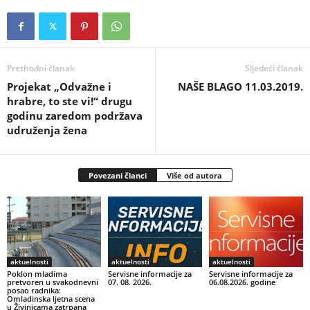
Prethodni članak
Sljedeći članak
Projekat „Odvažne i
NAŠE BLAGO 11.03.2019.
hrabre, to ste vi!“ drugu
godinu zaredom podržava
udruženja žena
Povezani članci
Više od autora
aktuelnosti
aktuelnosti
aktuelnosti
Poklon mladima
Servisne informacije za
Servisne informacije za
pretvoren u svakodnevni
07. 08. 2026.
06.08.2026. godine
posao radnika:
Omladinska ljetna scena
u Živinicama zatrpana