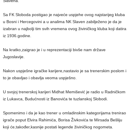
Slavena.
Sa FK Sloboda postigao je najveće uspjehe ovog najstarijeg kluba
u Bosni i Hercegovini a u analima NK Slaven zabilježeno je da je
izabran u najbolji tim svih vremena ovog živiničkog kluba koji datira
iz 1936.godine.
Na kratko,zaigrao je i u reprezentaciji bivše nam države
Jugoslavije.
Nakon uspješne igračke karijere,nastavio je sa trenerskim poslom i
to je obavljao i obavlja veoma uspješno.
U svojoj trenerskoj karijeri Midhat Memišević je radio u Radničkom
iz Lukavca, Budućnosti iz Banovića te tuzlanskoj Slobodi.
Spomenimo i da je kao trener u omladinskim kategorijama trenirao
igrače poput Elvira Rahimića, Borisa Živkovića te Mirsada Bešliju
koji će,također,kasnije postati legende živiničkog nogometa.