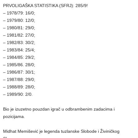
PRVOLIGAŠKA STATISTIKA (SFRJ): 285/9!
– 1978/79: 16/0;
– 1979/80: 12/0;
– 1980/81: 29/0;
– 1981/82: 27/0;
– 1982/83: 30/2;
– 1983/84: 25/4;
– 1984/85: 29/2;
– 1985/86. 28/0;
– 1986/87: 30/1;
– 1987/88: 29/0;
– 1988/89: 28/0;
– 1989/90: 2/0.
Bio je izuzetno pouzdan igrač u odbrambenim zadacima i
pozicijama.
Midhat Memišević je legenda tuzlanske Slobode i Živiničkog