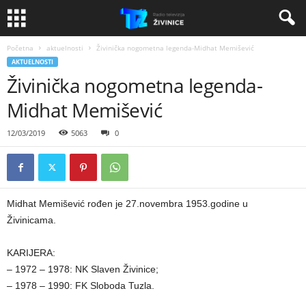
Početna
aktuelnosti
Živinička nogometna legenda-Midhat Memišević
AKTUELNOSTI
Živinička nogometna legenda-
Midhat Memišević
12/03/2019
5063
0
Midhat Memišević rođen je 27.novembra 1953.godine u
Živinicama.
KARIJERA:
– 1972 – 1978: NK Slaven Živinice;
– 1978 – 1990: FK Sloboda Tuzla.