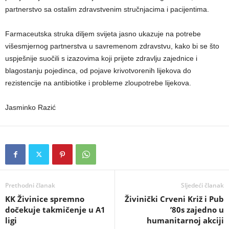
partnerstvo sa ostalim zdravstvenim stručnjacima i pacijentima.
Farmaceutska struka diljem svijeta jasno ukazuje na potrebe
višesmjernog partnerstva u savremenom zdravstvu, kako bi se što
uspješnije suočili s izazovima koji prijete zdravlju zajednice i
blagostanju pojedinca, od pojave krivotvorenih lijekova do
rezistencije na antibiotike i probleme zloupotrebe lijekova.
Jasminko Razić
Prethodni članak
Sljedeći članak
KK Živinice spremno
Živinički Crveni Križ i Pub
dočekuje takmičenje u A1
’80s zajedno u
ligi
humanitarnoj akciji