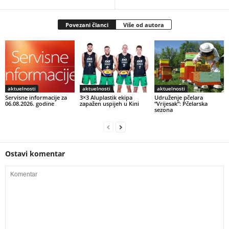
Povezani članci
Više od autora
aktuelnosti
aktuelnosti
aktuelnosti
Servisne informacije za
3×3 Aluplastik ekipa
Udruženje pčelara
06.08.2026. godine
zapažen uspijeh u Kini
“Vrijesak”: Pčelarska
sezona
Ostavi komentar