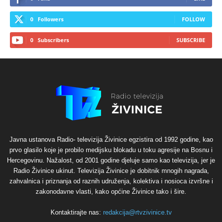
0
Followers
FOLLOW
0
Subscribers
SUBSCRIBE
Javna ustanova Radio- televizija Živinice egzistira od 1992 godine, kao
prvo glasilo koje je probilo medijsku blokadu u toku agresije na Bosnu i
Hercegovinu. Nažalost, od 2001 godine djeluje samo kao televizija, jer je
Radio Živinice ukinut. Televizija Živinice je dobitnik mnogih nagrada,
zahvalnica i priznanja od raznih udruženja, kolektiva i nosioca izvršne i
zakonodavne vlasti, kako općine Živinice tako i šire.
Kontaktirajte nas:
redakcija@rtvzivinice.tv