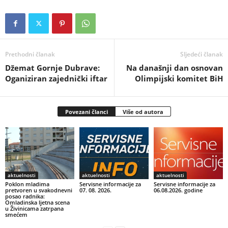
Prethodni članak
Sljedeći članak
Džemat Gornje Dubrave:
Na današnji dan osnovan
Oganiziran zajednički iftar
Olimpijski komitet BiH
Povezani članci
Više od autora
aktuelnosti
aktuelnosti
aktuelnosti
Poklon mladima
Servisne informacije za
Servisne informacije za
pretvoren u svakodnevni
07. 08. 2026.
06.08.2026. godine
posao radnika:
Omladinska ljetna scena
u Živinicama zatrpana
smećem