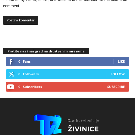
comment.
Pratite nas i naš grad na društvenim mrežama
0
Fans
LIKE
0
Followers
FOLLOW
0
Subscribers
SUBSCRIBE