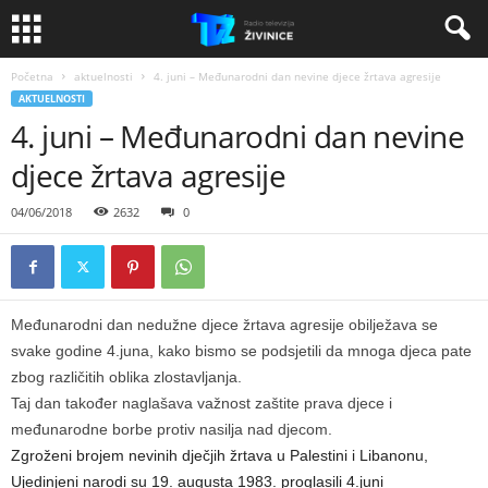
Početna
aktuelnosti
4. juni – Međunarodni dan nevine djece žrtava agresije
AKTUELNOSTI
4. juni – Međunarodni dan nevine
djece žrtava agresije
04/06/2018
2632
0
Međunarodni dan nedužne djece žrtava agresije obilježava se
svake godine 4.juna, kako bismo se podsjetili da mnoga djeca pate
zbog različitih oblika zlostavljanja.
Taj dan također naglašava važnost zaštite prava djece i
međunarodne borbe protiv nasilja nad djecom.
Zgroženi brojem nevinih dječjih žrtava u Palestini i Libanonu,
Ujedinjeni narodi su 19. augusta 1983. proglasili 4.juni