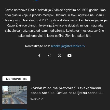
Javna ustanova Radio- televizija Živinice egzistira od 1992 godine, kao
prvo glasilo koje je probilo medijsku blokadu u toku agresije na Bosnu i
Hercegovinu. Nažalost, od 2001 godine djeluje samo kao televizija, jer je
Radio Živinice ukinut. Televizija Živinice je dobitnik mnogih nagrada,
zahvalnica i priznanja od raznih udruženja, kolektiva i nosioca izvršne i
zakonodavne vlasti, kako općine Živinice tako i šire.
Kontaktirajte nas:
redakcija@rtvzivinice.tv
NE PROPUSTITE
Poklon mladima pretvoren u svakodnevni
posao radnika: Omladinska ljetna scena u...
07/08/2026