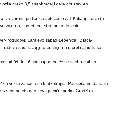
vozila preko 3,5 t saobraćaj i dalje obustavljen.
za, zatvorena je dionica autoceste A-1 Kakanj-Lašva (u
 dvosmjerno, suprotnom stranom autoceste.
er-Podlugovi, Sarajevo zapad-Lepenica i Bijača-
ih radova saobraćaj je preusmjeren u preticajnu traku.
s od 09 do 16 sati usporeno će se saobraćati na
čkih vozila za sada su kratkotrajna. Podsjećamo da je za
 privremeno otvoren novi granični prelaz Gradiška.