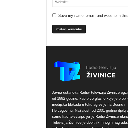
Save my name, email, and website in this
Javna ustanova Radio- televizija Živinice egzi
od 1992 godine, kao prvo glasilo koje je probil
medijsku blokadu u toku agresije na Bosnu i
Hercegovinu. Nažalost, od 2001 godine djeluj
samo kao televizija, jer je Radio Živinice ukinu
Televizija Živinice je dobitnik mnogih nagrada,