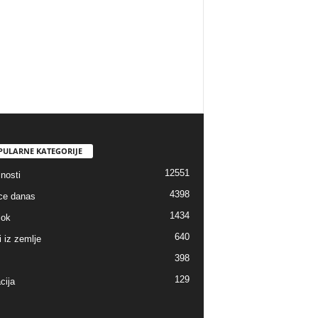
PULARNE KATEGORIJE
12551
nosti
4398
ice danas
1434
lok
640
i iz zemlje
398
129
cija