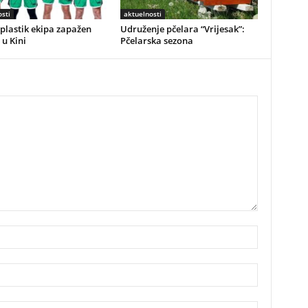
sti
aktuelnosti
plastik ekipa zapažen
Udruženje pčelara “Vrijesak”:
 u Kini
Pčelarska sezona