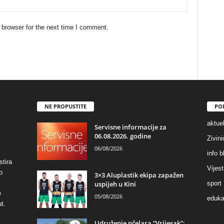
 browser for the next time I comment.
NE PROPUSTITE
PO
aktuel
Servisne informacije za
06.08.2026. godine
Zivin
06/08/2026
info b
stira
Vijest
o
3×3 Aluplastik ekipa zapažen
uspijeh u Kini
sport
e
05/08/2026
eduka
t.
Udruženje pčelara “Vrijesak”: