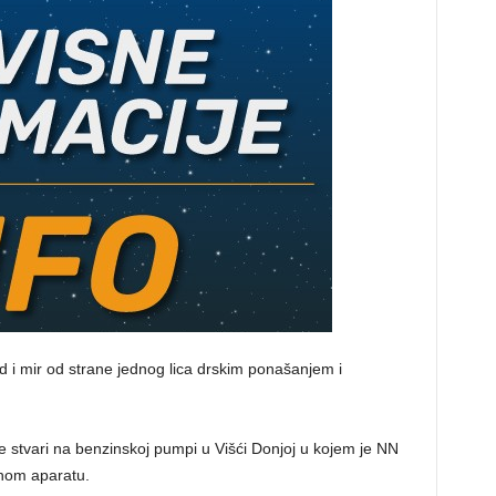
red i mir od strane jednog lica drskim ponašanjem i
đe stvari na benzinskoj pumpi u Višći Donjoj u kojem je NN
žnom aparatu.