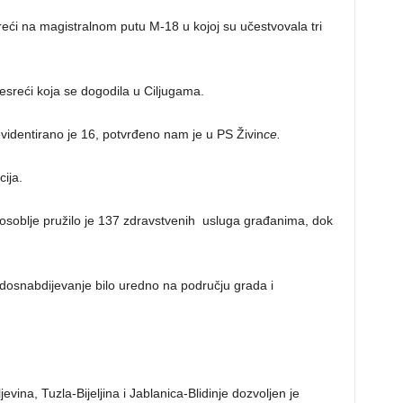
reći na magistralnom putu M-18 u kojoj su učestvovala tri
nesreći koja se dogodila u Ciljugama.
 evidentirano je 16, potvrđeno nam je u PS Živin
ce.
cija.
 osoblje pružilo je 137 zdravstvenih usluga građanima, dok
dosnabdijevanje bilo uredno na području grada i
ina, Tuzla-Bijeljina i Jablanica-Blidinje dozvoljen je