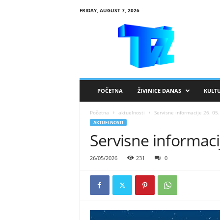
FRIDAY, AUGUST 7, 2026
R
T
V
Ž
i
v
i
POČETNA
ŽIVINICE DANAS
KULT
n
i
Početna
aktuelnosti
Servisne informacije 26. 05.
c
AKTUELNOSTI
e
Servisne informaci
26/05/2026
231
0