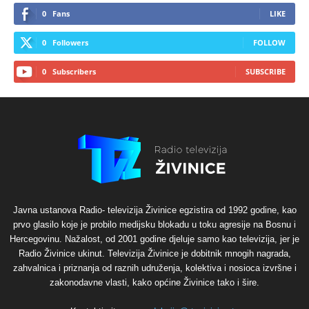
0
Fans
LIKE
0
Followers
FOLLOW
0
Subscribers
SUBSCRIBE
Javna ustanova Radio- televizija Živinice egzistira od 1992 godine, kao
prvo glasilo koje je probilo medijsku blokadu u toku agresije na Bosnu i
Hercegovinu. Nažalost, od 2001 godine djeluje samo kao televizija, jer je
Radio Živinice ukinut. Televizija Živinice je dobitnik mnogih nagrada,
zahvalnica i priznanja od raznih udruženja, kolektiva i nosioca izvršne i
zakonodavne vlasti, kako općine Živinice tako i šire.