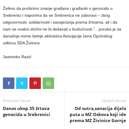
Želimo da proširimo znanje građana i građanki o genocidu u
Srebrenici i naporima da se Srebrenica ne zaboravi – zbog
odgovornosti, solidarnosti i saosjećanja prema žrtvama, ali i da
nam se ovakvi zločini ne bi dešavali u budućnosti.”…poruka je sa
današnje mirne šetnje aktivistica Asocijacije žena Općinskog
odbora SDA Živinice.
Jasminko Razić
Prethodni članak
Sljedeći članak
Danas ukop 35 žrtava
Od sutra,sanacija dijela
genocida u Srebrenici
puta u MZ Oskova koji ide
prema MZ Živinice Gornje