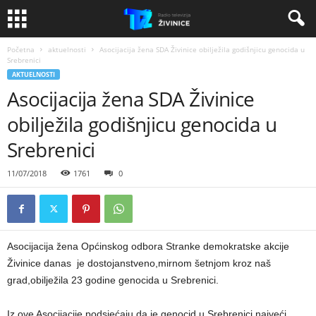
Početna
aktuelnosti
Asocijacija žena SDA Živinice obilježila godišnjicu genocida u
Srebrenici
AKTUELNOSTI
Asocijacija žena SDA Živinice
obilježila godišnjicu genocida u
Srebrenici
11/07/2018
1761
0
Asocijacija žena Općinskog odbora Stranke demokratske akcije
Živinice danas je dostojanstveno,mirnom šetnjom kroz naš
grad,obilježila 23 godine genocida u Srebrenici.
Iz ove Asocijacije podsjećaju da je genocid u Srebrenici najveći