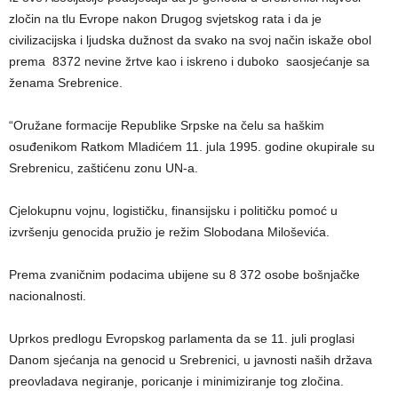
zločin na tlu Evrope nakon Drugog svjetskog rata i da je
civilizacijska i ljudska dužnost da svako na svoj način iskaže obol
prema 8372 nevine žrtve kao i iskreno i duboko saosjećanje sa
ženama Srebrenice.
“Oružane formacije Republike Srpske na čelu sa haškim
osuđenikom Ratkom Mladićem 11. jula 1995. godine okupirale su
Srebrenicu, zaštićenu zonu UN-a.
Cjelokupnu vojnu, logističku, finansijsku i političku pomoć u
izvršenju genocida pružio je režim Slobodana Miloševića.
Prema zvaničnim podacima ubijene su 8 372 osobe bošnjačke
nacionalnosti.
Uprkos predlogu Evropskog parlamenta da se 11. juli proglasi
Danom sjećanja na genocid u Srebrenici, u javnosti naših država
preovladava negiranje, poricanje i minimiziranje tog zločina.