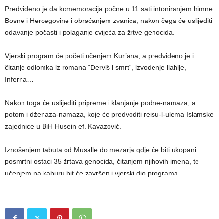
Predviđeno je da komemoracija počne u 11 sati intoniranjem himne
Bosne i Hercegovine i obraćanjem zvanica, nakon čega će uslijediti
odavanje počasti i polaganje cvijeća za žrtve genocida.
Vjerski program će početi učenjem Kur’ana, a predviđeno je i
čitanje odlomka iz romana “Derviš i smrt”, izvođenje ilahije,
Inferna…
Nakon toga će uslijediti pripreme i klanjanje podne-namaza, a
potom i dženaza-namaza, koje će predvoditi reisu-l-ulema Islamske
zajednice u BiH Husein ef. Kavazović.
Iznošenjem tabuta od Musalle do mezarja gdje će biti ukopani
posmrtni ostaci 35 žrtava genocida, čitanjem njihovih imena, te
učenjem na kaburu bit će završen i vjerski dio programa.