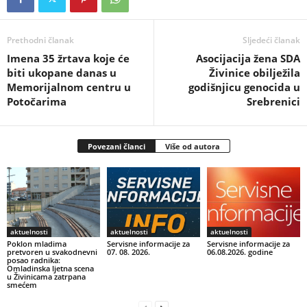
Prethodni članak
Sljedeći članak
Imena 35 žrtava koje će
Asocijacija žena SDA
biti ukopane danas u
Živinice obilježila
Memorijalnom centru u
godišnjicu genocida u
Potočarima
Srebrenici
Povezani članci
Više od autora
aktuelnosti
aktuelnosti
aktuelnosti
Poklon mladima
Servisne informacije za
Servisne informacije za
pretvoren u svakodnevni
07. 08. 2026.
06.08.2026. godine
posao radnika:
Omladinska ljetna scena
u Živinicama zatrpana
smećem