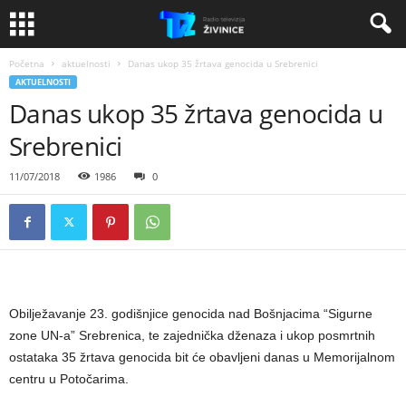
Početna
aktuelnosti
Danas ukop 35 žrtava genocida u Srebrenici
AKTUELNOSTI
Danas ukop 35 žrtava genocida u
Srebrenici
11/07/2018
1986
0
Obilježavanje 23. godišnjice genocida nad Bošnjacima “Sigurne
zone UN-a” Srebrenica, te zajednička dženaza i ukop posmrtnih
ostataka 35 žrtava genocida bit će obavljeni danas u Memorijalnom
centru u Potočarima.