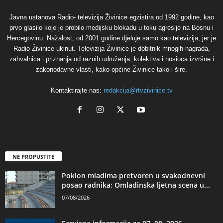
Javna ustanova Radio- televizija Živinice egzistira od 1992 godine, kao
prvo glasilo koje je probilo medijsku blokadu u toku agresije na Bosnu i
Hercegovinu. Nažalost, od 2001 godine djeluje samo kao televizija, jer je
Radio Živinice ukinut. Televizija Živinice je dobitnik mnogih nagrada,
zahvalnica i priznanja od raznih udruženja, kolektiva i nosioca izvršne i
zakonodavne vlasti, kako općine Živinice tako i šire.
Kontaktirajte nas:
redakcija@rtvzivinice.tv
NE PROPUSTITE
Poklon mladima pretvoren u svakodnevni
posao radnika: Omladinska ljetna scena u...
07/08/2026