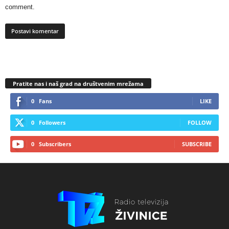
comment.
Pratite nas i naš grad na društvenim mrežama
0
Fans
LIKE
0
Followers
FOLLOW
0
Subscribers
SUBSCRIBE