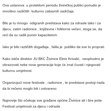
Ova ustanova u proteklom periodu živiničkoj publici ponudio je
mnoštvo različitih kulturno zabavnih sadržaja.
Bilo je tu mnogo odigranih predstava kako za odrasle tako i za
djecu, zatim radionice , književne i folklorne večeri, stoga se, da
reći da su radili punim kapacitetom.
Iako je bilo različitih događaja , falila je publiko da sve to proprati.
Kako ističe direktor JU BKC Živinice Elmir Krivalić, neophodno je
obrazovati neke nove generacije koje će znat čuvati i njegovati
kulturnu umjetnost.
Organizujući nove festivale , radionice , te predstave postoji nada
da bi rečeno moglo biti i ostvareno.
Najnovije što očekuje sve građane općine Živinice ali i šire jeste
Festival umjetnosti za djecu i odrasle .