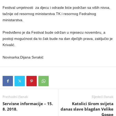
Festival umjetnosti za djecu i odrasle biće podržan sa viših nivoa,
tačnije od resornog ministarstva TK i resornog Fedralnog
ministarstva.
Predviđeno je da Festival bude održan u mjesecu novembru, a
postoji mogućnost da to čak bude na dan dječijih prava, zaključio je
Krivalić.
Novinarka:Dijana Svrakić
Prethodni članak
Sljedeći članak
Servisne informacije – 15.
Katolici širom svijeta
8. 2018.
danas slave blagdan Velike
Gospe