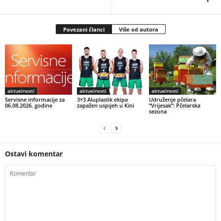
Povezani članci
Više od autora
aktuelnosti
aktuelnosti
aktuelnosti
Servisne informacije za
3×3 Aluplastik ekipa
Udruženje pčelara
06.08.2026. godine
zapažen uspijeh u Kini
“Vrijesak”: Pčelarska
sezona
Ostavi komentar