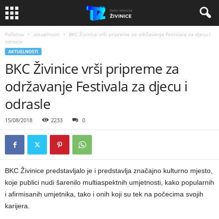
Početna
aktuelnosti
BKC Živinice vrši pripreme za održavanje Festivala za djecu i
odrasle
AKTUELNOSTI
BKC Živinice vrši pripreme za
održavanje Festivala za djecu i
odrasle
15/08/2018
2233
0
BKC Živinice predstavljalo je i predstavlja značajno kulturno mjesto,
koje publici nudi šarenilo multiaspektnih umjetnosti, kako popularnih
i afirmisanih umjetnika, tako i onih koji su tek na počecima svojih
karijera.