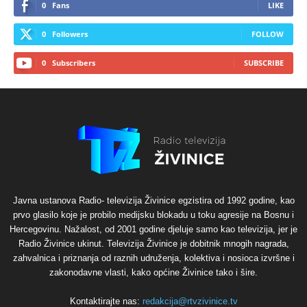
0
Fans
LIKE
0
Followers
FOLLOW
0
Subscribers
SUBSCRIBE
Javna ustanova Radio- televizija Živinice egzistira od 1992 godine, kao
prvo glasilo koje je probilo medijsku blokadu u toku agresije na Bosnu i
Hercegovinu. Nažalost, od 2001 godine djeluje samo kao televizija, jer je
Radio Živinice ukinut. Televizija Živinice je dobitnik mnogih nagrada,
zahvalnica i priznanja od raznih udruženja, kolektiva i nosioca izvršne i
zakonodavne vlasti, kako općine Živinice tako i šire.
Kontaktirajte nas:
redakcija@rtvzivinice.tv