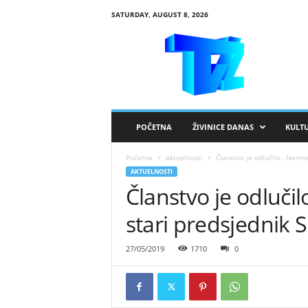
SATURDAY, AUGUST 8, 2026
R
T
V
Ž
i
v
i
POČETNA
ŽIVINICE DANAS
KULT
n
i
Početna
aktuelnosti
Članstvo je odlučilo , Nermi
c
AKTUELNOSTI
e
Članstvo je odlučil
stari predsjednik 
27/05/2019
1710
0