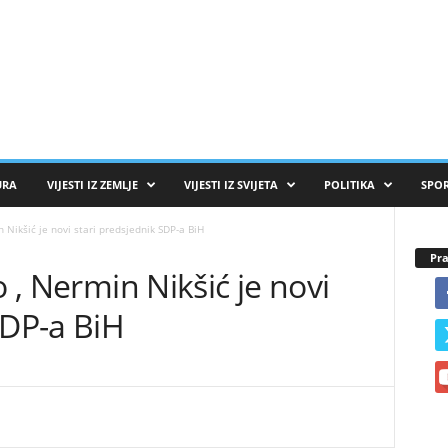
URA
VIJESTI IZ ZEMLJE
VIJESTI IZ SVIJETA
POLITIKA
SPO
n Nikšić je novi stari predsjednik SDP-a BiH
Pra
o , Nermin Nikšić je novi
SDP-a BiH