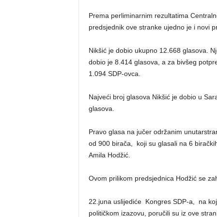
Prema perliminarnim rezultatima Centralne
predsjednik ove stranke ujedno je i novi 
Nikšić je dobio ukupno 12.668 glasova. Nj
dobio je 8.414 glasova, a za bivšeg potpr
1.094 SDP-ovca.
Najveći broj glasova Nikšić je dobio u Sara
glasova.
Pravo glasa na jučer održanim unutarstra
od 900 birača, koji su glasali na 6 birač
Amila Hodžić.
Ovom prilikom predsjednica Hodžić se zahva
22.juna uslijediće Kongres SDP-a, na kojem
političkom izazovu, poručili su iz ove stran