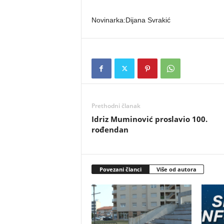
Novinarka:Dijana Svrakić
Prethodni članak
Idriz Muminović proslavio 100.
rođendan
Povezani članci
Više od autora