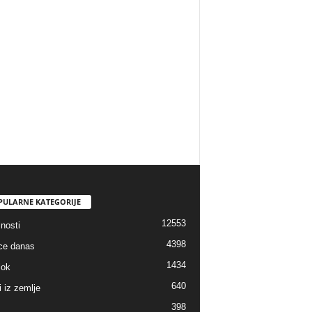
PULARNE KATEGORIJE
12553
nosti
4398
ice danas
1434
lok
640
i iz zemlje
398