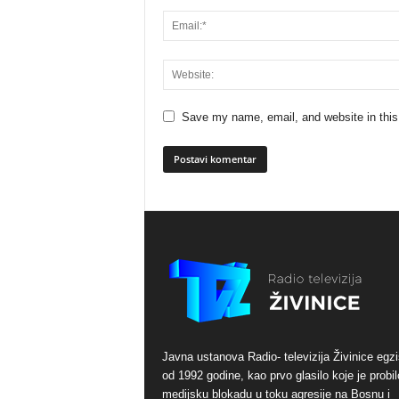
Save my name, email, and website in this
Javna ustanova Radio- televizija Živinice egzi
od 1992 godine, kao prvo glasilo koje je probil
medijsku blokadu u toku agresije na Bosnu i