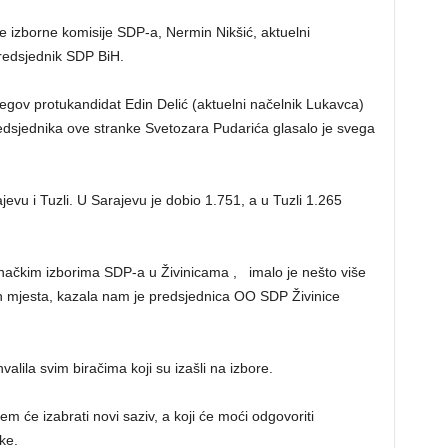
 izborne komisije SDP-a, Nermin Nikšić, aktuelni
predsjednik SDP BiH.
egov protukandidat Edin Delić (aktuelni načelnik Lukavca)
edsjednika ove stranke Svetozara Pudarića glasalo je svega
jevu i Tuzli. U Sarajevu je dobio 1.751, a u Tuzli 1.265
načkim izborima SDP-a u Živinicama , imalo je nešto više
kih mjesta, kazala nam je predsjednica OO SDP Živinice
lila svim biračima koji su izašli na izbore.
 će izabrati novi saziv, a koji će moći odgovoriti
ke.