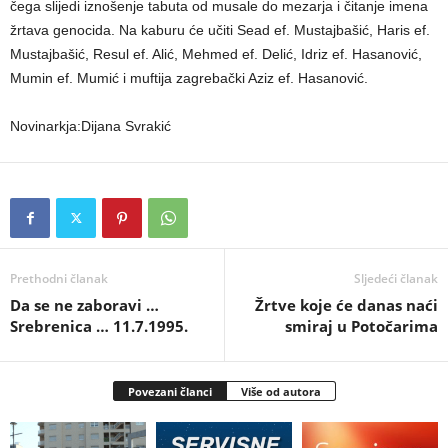
čega slijedi iznošenje tabuta od musale do mezarja i čitanje imena
žrtava genocida. Na kaburu će učiti Sead ef. Mustajbašić, Haris ef.
Mustajbašić, Resul ef. Alić, Mehmed ef. Delić, Idriz ef. Hasanović,
Mumin ef. Mumić i muftija zagrebački Aziz ef. Hasanović.
Novinarkja:Dijana Svrakić
Prethodni članak
Sljedeći članak
Da se ne zaboravi …
Žrtve koje će danas naći
Srebrenica … 11.7.1995.
smiraj u Potočarima
Povezani članci
Više od autora