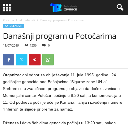
Početna
aktuelnosti
Današnji program u Potočarima
AKTUELNOSTI
Današnji program u Potočarima
11/07/2019
1356
0
Organizacioni odbor za obilježavanje 11. jula 1995. godine i 24.
godišnjice genocida nad Bošnjacima “Sigurne zone UN-a”
Srebrenice u zvaničnom programu je objavio da doček zvanica u
Memorijalni centar Potočari počinje u 8:30 sati, a komemoracija u
11. Od podneva počinje učenje Kur’ana, ilahija i izvođenje numere
“Inferno” te slijede pripreme za namaz.
Dženaza i dova šehidima genocida počinju u 13:20 sati, nakon