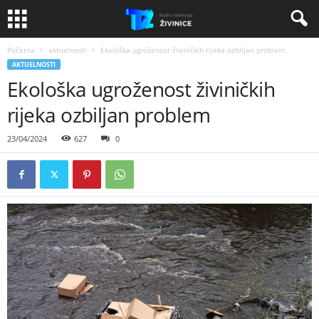
Početna
aktuelnosti
Ekološka ugroženost živiničkih rijeka ozbiljan problem
AKTUELNOSTI
Ekološka ugroženost živiničkih
rijeka ozbiljan problem
23/04/2024
627
0