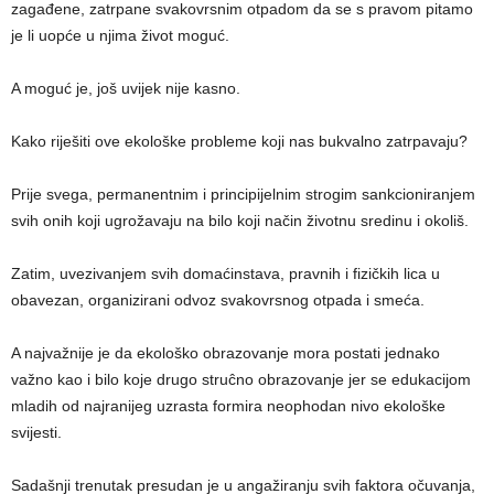
zagađene, zatrpane svakovrsnim otpadom da se s pravom pitamo
je li uopće u njima život moguć.
A moguć je, još uvijek nije kasno.
Kako riješiti ove ekološke probleme koji nas bukvalno zatrpavaju?
Prije svega, permanentnim i principijelnim strogim sankcioniranjem
svih onih koji ugrožavaju na bilo koji način životnu sredinu i okoliš.
Zatim, uvezivanjem svih domaćinstava, pravnih i fizičkih lica u
obavezan, organizirani odvoz svakovrsnog otpada i smeća.
A najvažnije je da ekološko obrazovanje mora postati jednako
važno kao i bilo koje drugo struĉno obrazovanje jer se edukacijom
mladih od najranijeg uzrasta formira neophodan nivo ekološke
svijesti.
Sadašnji trenutak presudan je u angažiranju svih faktora očuvanja,