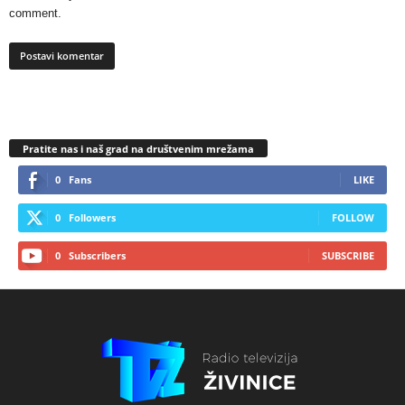
comment.
Pratite nas i naš grad na društvenim mrežama
0
Fans
LIKE
0
Followers
FOLLOW
0
Subscribers
SUBSCRIBE