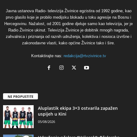
Javna ustanova Radio- televizija Živinice egzistira od 1992 godine, kao
prvo glasilo koje je probilo medijsku blokadu u toku agresije na Bosnu i
Hercegovinu. Nažalost, od 2001 godine djeluje samo kao televizija, jer je
Radio Živinice ukinut. Televizija Živinice je dobitnik mnogih nagrada,
zahvalnica i priznanja od raznih udruženja, kolektiva i nosioca izvršne i
zakonodavne vlasti, kako općine Živinice tako i šire.
Kontaktirajte nas:
redakcija@rtvzivinice.tv
NE PROPUSTITE
Aluplastik ekipa 3×3 ostvarila zapažen
uspijeh u Kini
05/08/2026