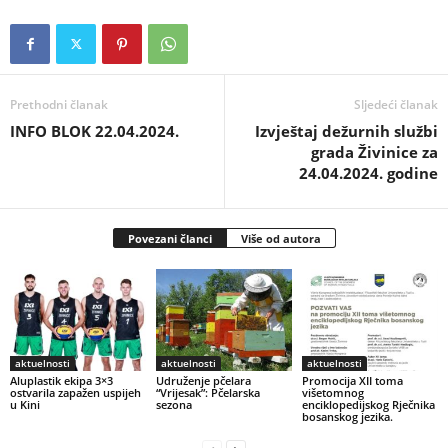
Prethodni članak
Sljedeći članak
INFO BLOK 22.04.2024.
Izvještaj dežurnih službi
grada Živinice za
24.04.2024. godine
Povezani članci
Više od autora
aktuelnosti
aktuelnosti
aktuelnosti
Aluplastik ekipa 3×3
Udruženje pčelara
Promocija XII toma
ostvarila zapažen uspijeh
“Vrijesak”: Pčelarska
višetomnog
u Kini
sezona
enciklopedijskog Rječnika
bosanskog jezika.