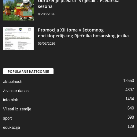
Udruženje pčelara “Vrijesak”: Pčelarska
sezona
05/08/2026
Promocija XII toma višetomnog
enciklopedijskog Rječnika bosanskog jezika.
05/08/2026
POPULARNE KATEGORIJE
12550
aktuelnosti
4397
Zivinice danas
1434
info blok
640
Vijesti iz zemlje
398
sport
129
edukacija