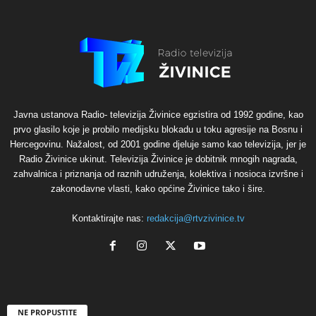
Javna ustanova Radio- televizija Živinice egzistira od 1992 godine, kao
prvo glasilo koje je probilo medijsku blokadu u toku agresije na Bosnu i
Hercegovinu. Nažalost, od 2001 godine djeluje samo kao televizija, jer je
Radio Živinice ukinut. Televizija Živinice je dobitnik mnogih nagrada,
zahvalnica i priznanja od raznih udruženja, kolektiva i nosioca izvršne i
zakonodavne vlasti, kako općine Živinice tako i šire.
Kontaktirajte nas:
redakcija@rtvzivinice.tv
NE PROPUSTITE