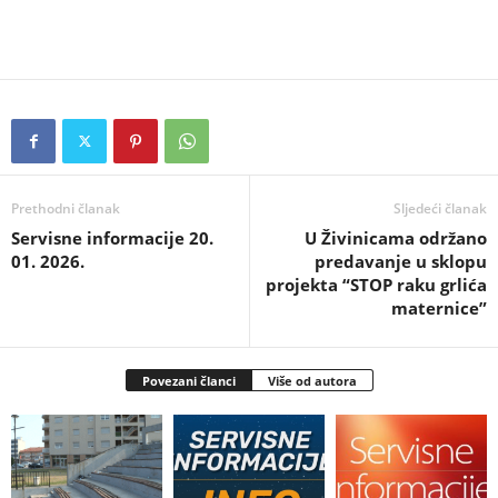
Prethodni članak
Sljedeći članak
Servisne informacije 20.
U Živinicama održano
01. 2026.
predavanje u sklopu
projekta “STOP raku grlića
maternice”
Povezani članci
Više od autora