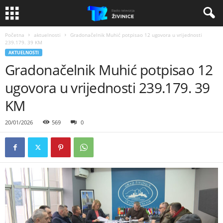
Početna
aktuelnosti
Gradonačelnik Muhić potpisao 12 ugovora u vrijednosti
239.179. 39 KM
AKTUELNOSTI
Gradonačelnik Muhić potpisao 12
ugovora u vrijednosti 239.179. 39
KM
20/01/2026
569
0