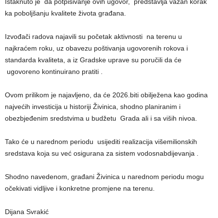
Istaknuto je da potpisivanje ovih ugovor, predstavlja važan korak
ka poboljšanju kvalitete života građana.
Izvođači radova najavili su početak aktivnosti na terenu u
najkraćem roku, uz obavezu poštivanja ugovorenih rokova i
standarda kvaliteta, a iz Gradske uprave su poručili da će
ugovoreno kontinuirano pratiti .
Ovom prilikom je najavljeno, da će 2026.biti obilježena kao godina
najvećih investicija u historiji Živinica, shodno planiranim i
obezbjeđenim sredstvima u budžetu Grada ali i sa viših nivoa.
Tako će u narednom periodu usijediti realizacija višemilionskih
sredstava koja su već osigurana za sistem vodosnabdijevanja .
Shodno navedenom, građani Živinica u narednom periodu mogu
očekivati vidljive i konkretne promjene na terenu.
Dijana Svrakić