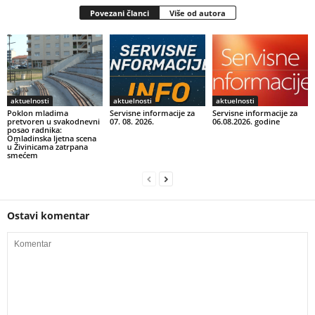
Povezani članci
Više od autora
aktuelnosti
aktuelnosti
aktuelnosti
Poklon mladima
Servisne informacije za
Servisne informacije za
pretvoren u svakodnevni
07. 08. 2026.
06.08.2026. godine
posao radnika:
Omladinska ljetna scena
u Živinicama zatrpana
smećem
Ostavi komentar