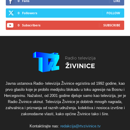
0
Fans
LIKE
0
Followers
FOLLOW
0
Subscribers
SUBSCRIBE
Javna ustanova Radio- televizija Živinice egzistira od 1992 godine, kao
prvo glasilo koje je probilo medijsku blokadu u toku agresije na Bosnu i
Hercegovinu. Nažalost, od 2001 godine djeluje samo kao televizija, jer je
Radio Živinice ukinut. Televizija Živinice je dobitnik mnogih nagrada,
zahvalnica i priznanja od raznih udruženja, kolektiva i nosioca izvršne i
zakonodavne vlasti, kako općine Živinice tako i šire.
Kontaktirajte nas:
redakcija@rtvzivinice.tv