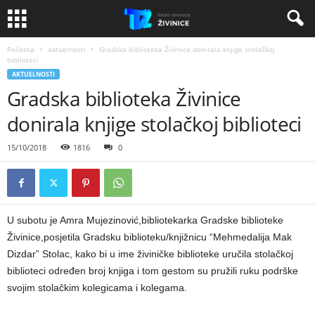
Početna
aktuelnosti
Gradska biblioteka Živinice donirala knjige stolačkoj
biblioteci
AKTUELNOSTI
Gradska biblioteka Živinice
donirala knjige stolačkoj biblioteci
15/10/2018
1816
0
U subotu je Amra Mujezinović,bibliotekarka Gradske biblioteke
Živinice,posjetila Gradsku biblioteku/knjižnicu “Mehmedalija Mak
Dizdar” Stolac, kako bi u ime živiničke biblioteke uručila stolačkoj
biblioteci određen broj knjiga i tom gestom su pružili ruku podrške
svojim stolačkim kolegicama i kolegama.