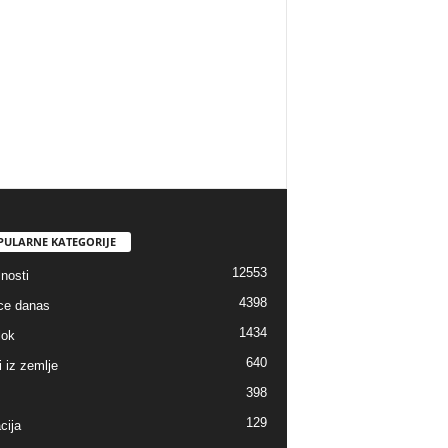
PULARNE KATEGORIJE
12553
nosti
4398
ice danas
1434
lok
640
i iz zemlje
398
129
cija