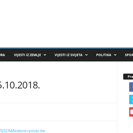
URA
VIJESTI IZ ZEMLJE
VIJESTI IZ SVIJETA
POLITIKA
SPO
.
Pra
.10.2018.
Rj32A&feature=youtu.be