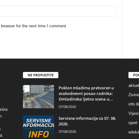
 browser for the next time I comment.
NE PROPUSTITE
PO
aktuel
Poklon mladima pretvoren u
svakodnevni posao radnika:
Zivin
Omladinska ljetna scena u...
info b
07/08/2026
stira
Vijest
o
Servisne informacije za 07. 08.
sport
2026.
e
07/08/2026
eduka
t.