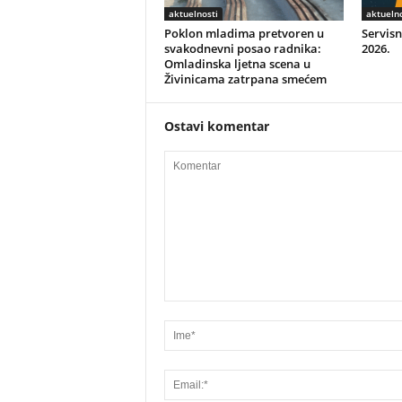
aktuelnosti
aktuelno
Poklon mladima pretvoren u
Servisn
svakodnevni posao radnika:
2026.
Omladinska ljetna scena u
Živinicama zatrpana smećem
Ostavi komentar