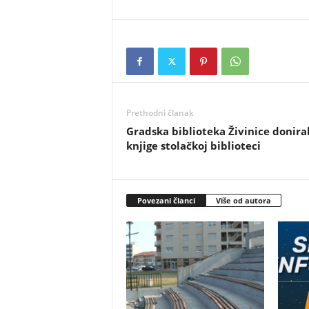
Prethodni članak
Gradska biblioteka Živinice donira
knjige stolačkoj biblioteci
Povezani članci
Više od autora