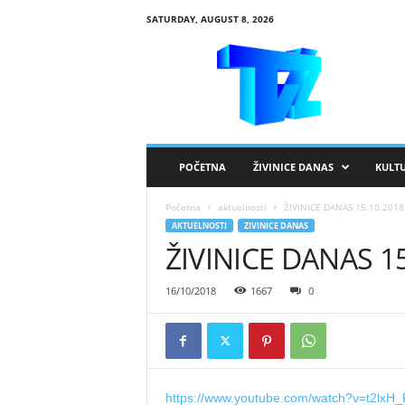
SATURDAY, AUGUST 8, 2026
R
T
V
Ž
i
v
i
POČETNA
ŽIVINICE DANAS
KULT
n
i
Početna
aktuelnosti
ŽIVINICE DANAS 15.10.2018
c
AKTUELNOSTI
ZIVINICE DANAS
e
ŽIVINICE DANAS 15
16/10/2018
1667
0
https://www.youtube.com/watch?v=t2lxH_