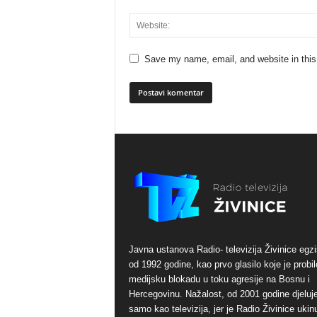
Save my name, email, and website in this
Javna ustanova Radio- televizija Živinice egzi
od 1992 godine, kao prvo glasilo koje je probil
medijsku blokadu u toku agresije na Bosnu i
Hercegovinu. Nažalost, od 2001 godine djeluj
samo kao televizija, jer je Radio Živinice ukinu