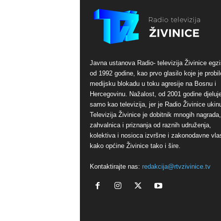
Javna ustanova Radio- televizija Živinice egzi
od 1992 godine, kao prvo glasilo koje je probil
medijsku blokadu u toku agresije na Bosnu i
Hercegovinu. Nažalost, od 2001 godine djeluj
samo kao televizija, jer je Radio Živinice ukinu
Televizija Živinice je dobitnik mnogih nagrada,
zahvalnica i priznanja od raznih udruženja,
kolektiva i nosioca izvršne i zakonodavne vlas
kako općine Živinice tako i šire.
Kontaktirajte nas:
redakcija@rtvzivinice.tv