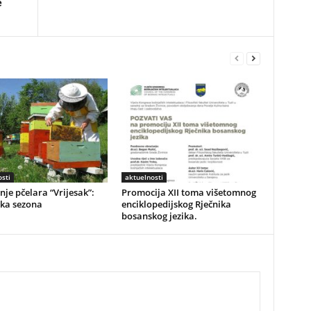
e
sti
aktuelnosti
je pčelara “Vrijesak”:
Promocija XII toma višetomnog
ska sezona
enciklopedijskog Rječnika
bosanskog jezika.