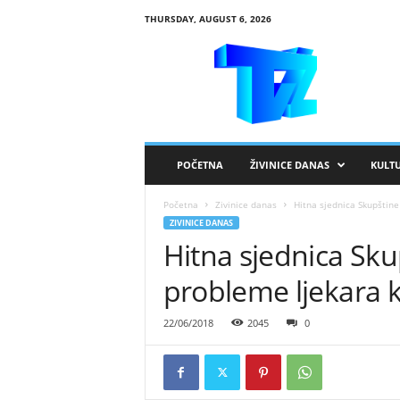
THURSDAY, AUGUST 6, 2026
R
T
V
Ž
i
v
i
POČETNA
ŽIVINICE DANAS
KULT
n
i
Početna
Zivinice danas
Hitna sjednica Skupštine T
c
ZIVINICE DANAS
e
Hitna sjednica Skup
probleme ljekara ko
22/06/2018
2045
0