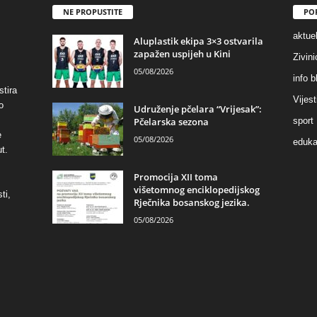
NE PROPUSTITE
PO
aktuel
Aluplastik ekipa 3×3 ostvarila
zapažen uspijeh u Kini
Zivin
05/08/2026
info b
stira
Vijest
o
Udruženje pčelara “Vrijesak”:
Pčelarska sezona
sport
e
05/08/2026
eduka
t.
Promocija XII toma
višetomnog enciklopedijskog
ti,
Rječnika bosanskog jezika.
05/08/2026