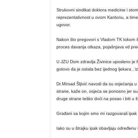
Strukovni sindikat doktora medicine i stoma
reprezentativnost u ovom Kantonu, a time
ugovor.
Nakon što pregovori s Vladom TK tokom štra
proces davanja otkaza, pojašnjava vd pre
U JZU Dom zdravlja Živinice uposleno je 
gotovo da je ostala bez ijednog ljekara , izj
Dr.Mirsad Šljivić navodi da su osjećanja u
strane, kaže on, osjeća se ponosno jer su l
druge strane teško doći na posao i biti u š
Građani sa kojim smo mi razgovarali ipak 
Iako su u štrajku ipak obavljaju određenu 