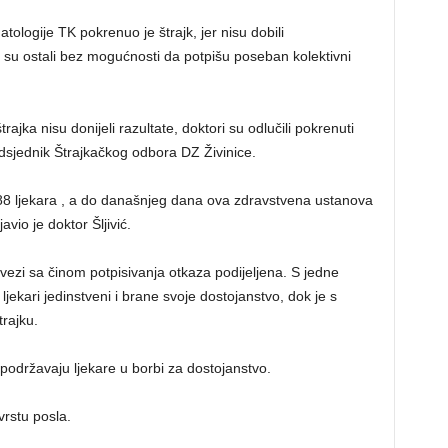
tologije TK pokrenuo je štrajk, jer nisu dobili
 su ostali bez mogućnosti da potpišu poseban kolektivni
jka nisu donijeli razultate, doktori su odlučili pokrenuti
dsjednik Štrajkačkog odbora DZ Živinice.
88 ljekara , a do današnjeg dana ova zdravstvena ustanova
avio je doktor Šljivić.
 vezi sa činom potpisivanja otkaza podijeljena. S jedne
jekari jedinstveni i brane svoje dostojanstvo, dok je s
trajku.
podržavaju ljekare u borbi za dostojanstvo.
vrstu posla.