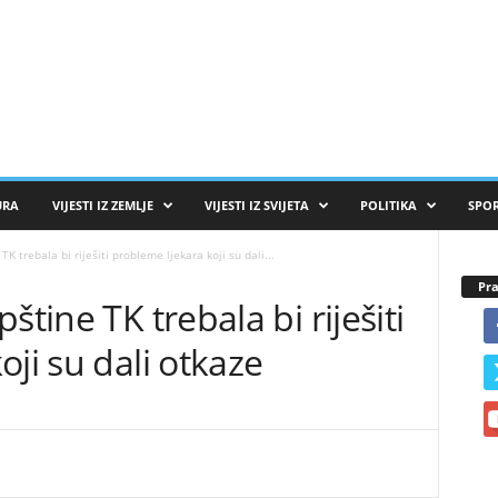
URA
VIJESTI IZ ZEMLJE
VIJESTI IZ SVIJETA
POLITIKA
SPO
K trebala bi riješiti probleme ljekara koji su dali...
Pra
štine TK trebala bi riješiti
ji su dali otkaze