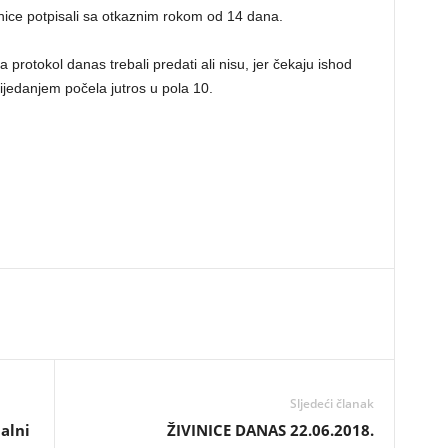
nice potpisali sa otkaznim rokom od 14 dana.
a protokol danas trebali predati ali nisu, jer čekaju ishod
ijedanjem počela jutros u pola 10.
Sljedeći članak
alni
ŽIVINICE DANAS 22.06.2018.