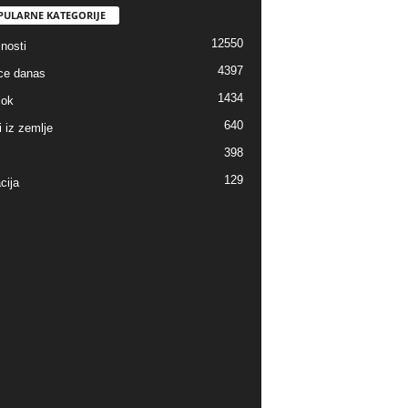
PULARNE KATEGORIJE
12550
nosti
4397
ice danas
1434
lok
640
i iz zemlje
398
129
cija