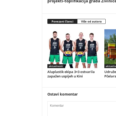
projekti-toplifikacija grada Živinic
Povezani članci
Više od autora
aktuelnosti
aktuelno
Aluplastik ekipa 3×3 ostvarila
Udružen
zapažen uspijeh u Kini
Pčelar
Ostavi komentar