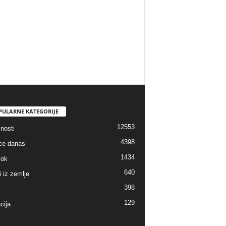
PULARNE KATEGORIJE
12553
nosti
4398
ice danas
1434
lok
640
i iz zemlje
398
129
cija