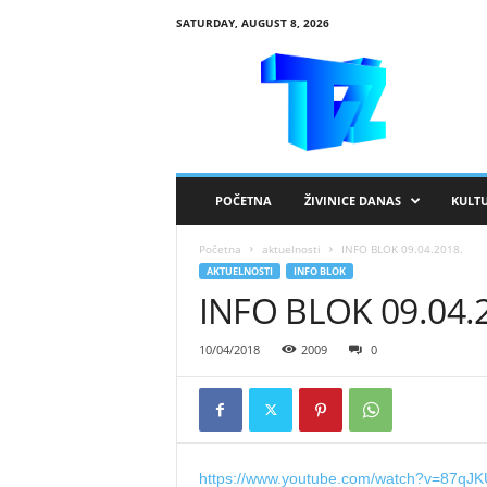
SATURDAY, AUGUST 8, 2026
R
T
V
Ž
i
v
i
POČETNA
ŽIVINICE DANAS
KULT
n
i
Početna
aktuelnosti
INFO BLOK 09.04.2018.
c
AKTUELNOSTI
INFO BLOK
e
INFO BLOK 09.04.
10/04/2018
2009
0
https://www.youtube.com/watch?v=87qJ