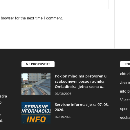
 browser for the next time I comment.
NE PROPUSTITE
PO
aktuel
Poklon mladima pretvoren u
svakodnevni posao radnika:
Zivin
Omladinska ljetna scena u...
info b
07/08/2026
stira
Vijest
o
Servisne informacije za 07. 08.
sport
2026.
e
07/08/2026
eduka
t.