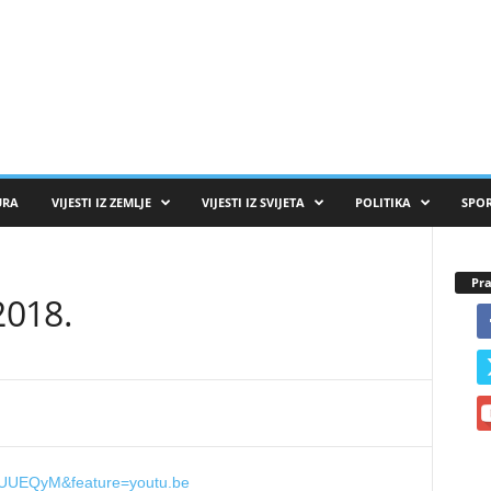
URA
VIJESTI IZ ZEMLJE
VIJESTI IZ SVIJETA
POLITIKA
SPO
Pra
2018.
KUUEQyM&feature=youtu.be