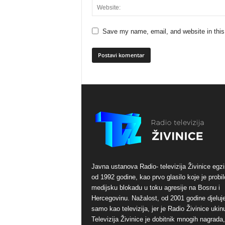
Save my name, email, and website in this
Javna ustanova Radio- televizija Živinice egzi
od 1992 godine, kao prvo glasilo koje je probil
medijsku blokadu u toku agresije na Bosnu i
Hercegovinu. Nažalost, od 2001 godine djeluj
samo kao televizija, jer je Radio Živinice ukinu
Televizija Živinice je dobitnik mnogih nagrada,