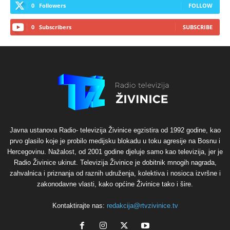
0
Followers
FOLLOW
0
Subscribers
SUBSCRIBE
Javna ustanova Radio- televizija Živinice egzistira od 1992 godine, kao
prvo glasilo koje je probilo medijsku blokadu u toku agresije na Bosnu i
Hercegovinu. Nažalost, od 2001 godine djeluje samo kao televizija, jer je
Radio Živinice ukinut. Televizija Živinice je dobitnik mnogih nagrada,
zahvalnica i priznanja od raznih udruženja, kolektiva i nosioca izvršne i
zakonodavne vlasti, kako općine Živinice tako i šire.
Kontaktirajte nas:
redakcija@rtvzivinice.tv