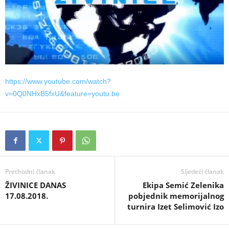
https://www.youtube.com/watch?
v=0Q0NHxB5fxU&feature=youtu.be
Prethodni članak
Sljedeći članak
ŽIVINICE DANAS
Ekipa Semić Zelenika
17.08.2018.
pobjednik memorijalnog
turnira Izet Selimović Izo