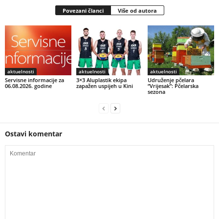
Povezani članci
Više od autora
aktuelnosti
aktuelnosti
aktuelnosti
Servisne informacije za
3×3 Aluplastik ekipa
Udruženje pčelara
06.08.2026. godine
zapažen uspijeh u Kini
“Vrijesak”: Pčelarska
sezona
Ostavi komentar