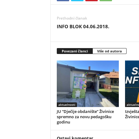
Prethodni članak
INFO BLOK 04.06.2018.
Povezani članci
Više od autora
aktuelnosti
aktuelno
JU “Dječije obdanište” Živinice
Izvješt
spremno za novu pedagošku
Živinic
godinu
Ostavi komentar