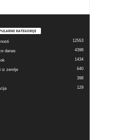
PULARNE KATEGORIJE
12553
nosti
4398
ice danas
1434
lok
640
i iz zemlje
398
129
cija