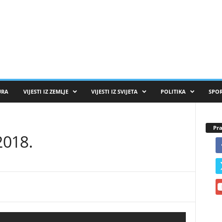
URA
VIJESTI IZ ZEMLJE
VIJESTI IZ SVIJETA
POLITIKA
SPO
Pra
2018.