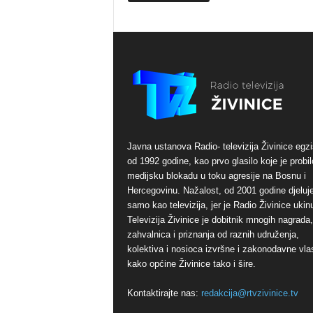
Javna ustanova Radio- televizija Živinice egzi
od 1992 godine, kao prvo glasilo koje je probil
medijsku blokadu u toku agresije na Bosnu i
Hercegovinu. Nažalost, od 2001 godine djeluj
samo kao televizija, jer je Radio Živinice ukinu
Televizija Živinice je dobitnik mnogih nagrada,
zahvalnica i priznanja od raznih udruženja,
kolektiva i nosioca izvršne i zakonodavne vlas
kako općine Živinice tako i šire.
Kontaktirajte nas:
redakcija@rtvzivinice.tv