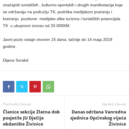
značajnih turističkih , kulturno-sportskih i drugih manifestacija koje
se održavaju na području TK, podrška medijskom praćenju i
kreiranju pozitivne medijske slike turizma i turističkih potencijala
TK u ukupnom iznosu od 20.000KM.
Javni poziv ostaje otvoren 15 dana, tačnije do 14.maja 2018
godine.
Dijana Svrakić
Prethodni članak
Sljedeći članak
Članice sekcije Zlatna dob
Danas održana Vanredna
posjetile JU Dječije
sjednica Općinskog vijeća
obdanište Živinice
Živinice