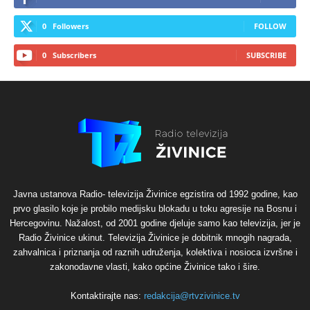
0
Followers
FOLLOW
0
Subscribers
SUBSCRIBE
Javna ustanova Radio- televizija Živinice egzistira od 1992 godine, kao
prvo glasilo koje je probilo medijsku blokadu u toku agresije na Bosnu i
Hercegovinu. Nažalost, od 2001 godine djeluje samo kao televizija, jer je
Radio Živinice ukinut. Televizija Živinice je dobitnik mnogih nagrada,
zahvalnica i priznanja od raznih udruženja, kolektiva i nosioca izvršne i
zakonodavne vlasti, kako općine Živinice tako i šire.
Kontaktirajte nas:
redakcija@rtvzivinice.tv