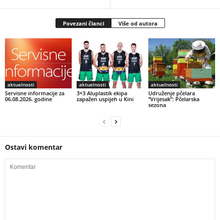
Povezani članci
Više od autora
aktuelnosti
aktuelnosti
aktuelnosti
Servisne informacije za
3×3 Aluplastik ekipa
Udruženje pčelara
06.08.2026. godine
zapažen uspijeh u Kini
“Vrijesak”: Pčelarska
sezona
Ostavi komentar