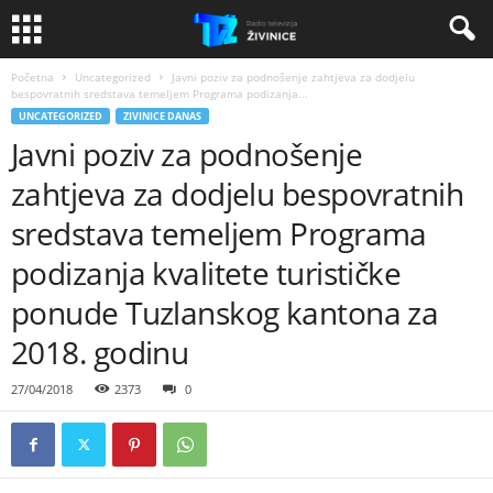
Početna
Uncategorized
Javni poziv za podnošenje zahtjeva za dodjelu
bespovratnih sredstava temeljem Programa podizanja...
UNCATEGORIZED
ZIVINICE DANAS
Javni poziv za podnošenje
zahtjeva za dodjelu bespovratnih
sredstava temeljem Programa
podizanja kvalitete turističke
ponude Tuzlanskog kantona za
2018. godinu
27/04/2018
2373
0