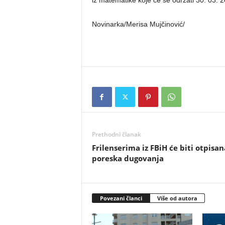
iz matematike koje će se održati 30. 03. 2
Novinarka/Merisa Mujčinović/
Prethodni članak
Frilenserima iz FBiH će biti otpisan
poreska dugovanja
Povezani članci
Više od autora