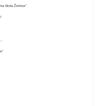
na škola Živinice“
“
 „
ce“