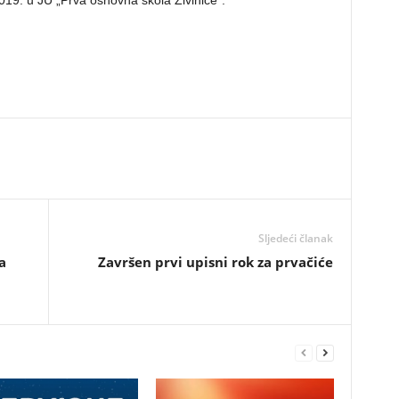
019. u JU „Prva osnovna škola Živinice“.
Sljedeći članak
a
Završen prvi upisni rok za prvačiće