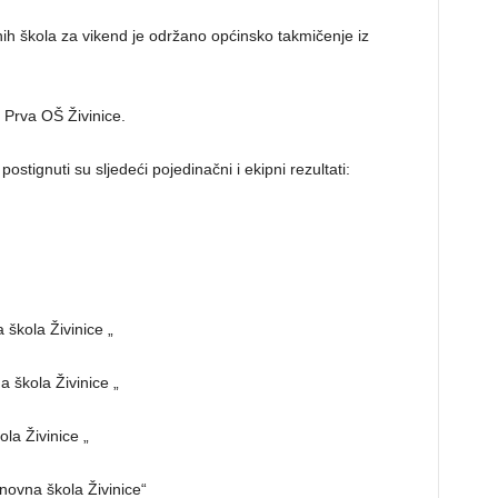
vnih škola za vikend je održano općinsko takmičenje iz
Prva OŠ Živinice.
tignuti su sljedeći pojedinačni i ekipni rezultati:
 škola Živinice „
a škola Živinice „
la Živinice „
novna škola Živinice“