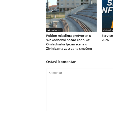
aktuelnosti
aktuelno
Poklon mladima pretvoren u
Servisn
svakodnevni posao radnika:
2026.
Omladinska ljetna scena u
Živinicama zatrpana smećem
Ostavi komentar