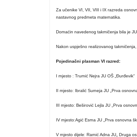
Za učenike VI, VII, VIII i IX razreda osno
nastavnog predmeta matematika.
Domaćin navedenog takmičenja bila je JU 
Nakon uspješno realizovanog takmičenja, pos
Pojedinačni plasman VI razred:
I mjesto : Trumić Nejra JU OŠ „Đurđevik“
II mjesto: Ibralić Sumeja JU „Prva osnovna
III mjesto: Beširović Lejla JU „Prva osnovn
IV mjesto:Agić Esma JU „Prva osnovna ško
V mjesto dijele: Ramić Adna JU„ Druga os