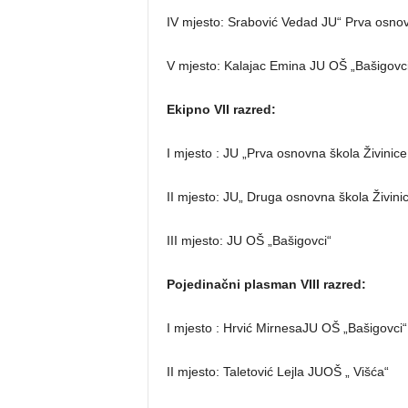
IV mjesto: Srabović Vedad JU“ Prva osnov
V mjesto: Kalajac Emina JU OŠ „Bašigovci
Ekipno VII razred:
I mjesto : JU „Prva osnovna škola Živinice
II mjesto: JU„ Druga osnovna škola Živini
III mjesto: JU OŠ „Bašigovci“
Pojedinačni plasman VIII razred:
I mjesto : Hrvić MirnesaJU OŠ „Bašigovci“
II mjesto: Taletović Lejla JUOŠ „ Višća“