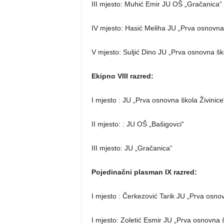
III mjesto: Muhić Emir JU OŠ „Gračanica“
IV mjesto: Hasić Meliha JU „Prva osnovna 
V mjesto: Suljić Dino JU „Prva osnovna ško
Ekipno VIII razred:
I mjesto : JU „Prva osnovna škola Živinice
II mjesto: : JU OŠ „Bašigovci“
III mjesto: JU „Gračanica“
Pojedinačni plasman IX razred:
I mjesto : Čerkezović Tarik JU „Prva osnov
I mjesto: Zoletić Esmir JU „Prva osnovna š