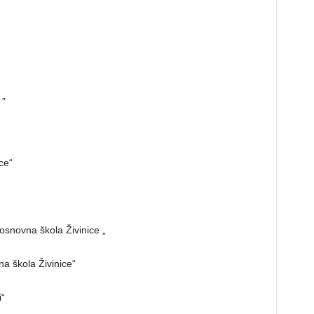
 „
ce“
snovna škola Živinice „
na škola Živinice“
i“