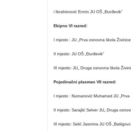
i Ibrahimović Ermin JU OŠ „Đurđevik“
Ekipno VI razred:
I mjesto : JU „Prva osnovna škola Živinice
II mjesto: JU OŠ „Đurđevik“
III mjesto: JU„ Druga osnovna škola Živini
Pojedinačni plasman VII razred:
I mjesto : Numanović Muhamed JU „Prva o
II mjesto: Sarajlić Selver JU„ Druga osnov
III mjesto: Selić Jasmina JU OŠ „Bašigovc