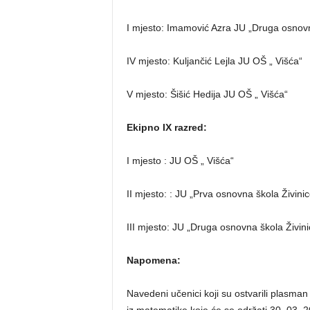
I mjesto: Imamović Azra JU „Druga osnovn
IV mjesto: Kuljančić Lejla JU OŠ „ Višća“
V mjesto: Šišić Hedija JU OŠ „ Višća“
Ekipno IX razred:
I mjesto : JU OŠ „ Višća“
II mjesto: : JU „Prva osnovna škola Živinic
III mjesto: JU „Druga osnovna škola Živini
Napomena:
Navedeni učenici koji su ostvarili plasman