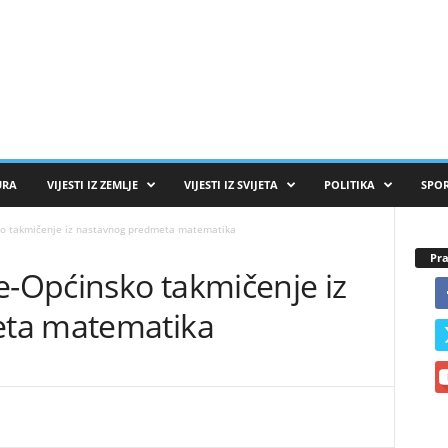
URA
VIJESTI IZ ZEMLJE
VIJESTI IZ SVIJETA
POLITIKA
SPO
ko takmičenje iz nastavnog predmeta matematika
Pra
e-Općinsko takmičenje iz
ta matematika