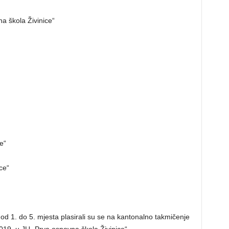
a škola Živinice“
e“
ce“
 od 1. do 5. mjesta plasirali su se na kantonalno takmičenje