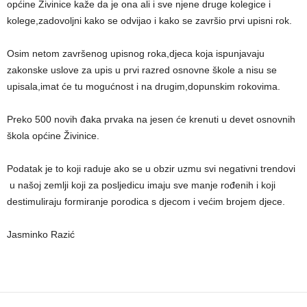
općine Živinice kaže da je ona ali i sve njene druge kolegice i
kolege,zadovoljni kako se odvijao i kako se završio prvi upisni rok.
Osim netom završenog upisnog roka,djeca koja ispunjavaju
zakonske uslove za upis u prvi razred osnovne škole a nisu se
upisala,imat će tu mogućnost i na drugim,dopunskim rokovima.
Preko 500 novih đaka prvaka na jesen će krenuti u devet osnovnih
škola općine Živinice.
Podatak je to koji raduje ako se u obzir uzmu svi negativni trendovi
u našoj zemlji koji za posljedicu imaju sve manje rođenih i koji
destimuliraju formiranje porodica s djecom i većim brojem djece.
Jasminko Razić