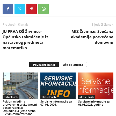
Prethodni članak
Sljedeći članak
JU PRVA OŠ Živinice-
MIZ Živinice: Svečana
Općinsko takmičenje iz
akademija posvećena
nastavnog predmeta
domovini
matematika
Povezani članci
Više od autora
aktuelnosti
aktuelnosti
aktuelnosti
Poklon mladima
Servisne informacije za
Servisne informacije za
pretvoren u svakodnevni
07. 08. 2026.
06.08.2026. godine
posao radnika:
Omladinska ljetna scena
u Živinicama zatrpana