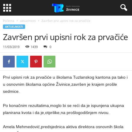
Početna
aktuelnosti
Završen prvi upisni rok za prvačiće
AKTUELNOSTI
Završen prvi upisni rok za prvačiće
11/03/2019
1439
0
Prvi upisni rok za prvačiće u školama Tuzlanskog kantona pa tako i
u osnovnim školama općine Živinice,završen je krajem prošle
sedmice.
Po konačnim rezultatima,moglo bi se reći da je ispunjena ukupna
planirana kvota i da je,otprilike,na prošlogodišnjem nivou.
Amela Mehmedović,predsjednica aktiva direktora osnovnih škola