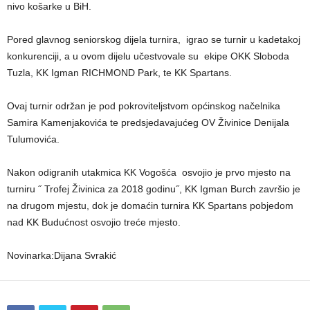
nivo košarke u BiH.
Pored glavnog seniorskog dijela turnira, igrao se turnir u kadetakoj
konkurenciji, a u ovom dijelu učestvovale su ekipe OKK Sloboda
Tuzla, KK Igman RICHMOND Park, te KK Spartans.
Ovaj turnir održan je pod pokroviteljstvom općinskog načelnika
Samira Kamenjakovića te predsjedavajućeg OV Živinice Denijala
Tulumovića.
Nakon odigranih utakmica KK Vogošća osvojio je prvo mjesto na
turniru ˝ Trofej Živinica za 2018 godinu˝, KK Igman Burch završio je
na drugom mjestu, dok je domaćin turnira KK Spartans pobjedom
nad KK Budućnost osvojio treće mjesto.
Novinarka:Dijana Svrakić