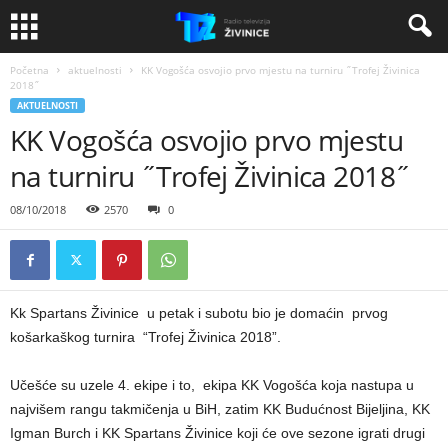
Početna
aktuelnosti
KK Vogošća osvojio prvo mjestu na turniru ˝Trofej Živinica
2018˝
AKTUELNOSTI
KK Vogošća osvojio prvo mjestu
na turniru ˝Trofej Živinica 2018˝
08/10/2018
2570
0
Kk Spartans Živinice u petak i subotu bio je domaćin prvog
košarkaškog turnira “Trofej Živinica 2018”.
Učešće su uzele 4. ekipe i to, ekipa KK Vogošća koja nastupa u
najvišem rangu takmičenja u BiH, zatim KK Budućnost Bijeljina, KK
Igman Burch i KK Spartans Živinice koji će ove sezone igrati drugi