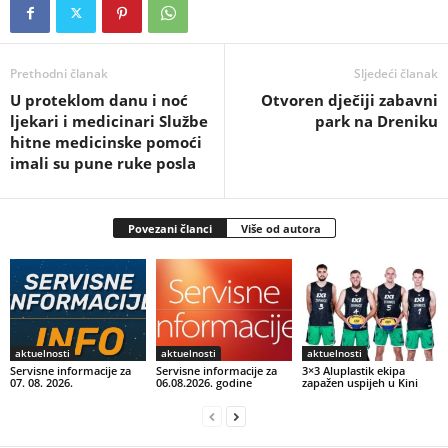
Prethodni članak
Sljedeći članak
U proteklom danu i noć
Otvoren dječiji zabavni
ljekari i medicinari Službe
park na Dreniku
hitne medicinske pomoći
imali su pune ruke posla
Povezani članci
Više od autora
aktuelnosti
aktuelnosti
aktuelnosti
Servisne informacije za
Servisne informacije za
3×3 Aluplastik ekipa
07. 08. 2026.
06.08.2026. godine
zapažen uspijeh u Kini