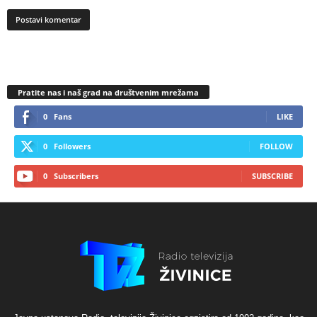
Pratite nas i naš grad na društvenim mrežama
0
Fans
LIKE
0
Followers
FOLLOW
0
Subscribers
SUBSCRIBE