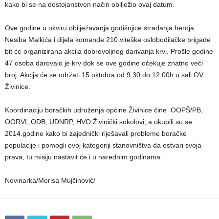
kako bi se na dostojanstven način obilježio ovaj datum.
Ove godine u okviru obilježavanja godišnjice stradanja heroja
Nesiba Malkića i dijela komande 210.viteške oslobodilačke brigade
bit će organizirana akcija dobrovoljnog darivanja krvi. Prošle godine
47 osoba darovalo je krv dok se ove godine očekuje znatno veći
broj. Akcija će se održati 15.oktobra od 9.30 do 12.00h u sali OV
Živinice.
Koordinaciju boračkih udruženja općine Živinice čine OOPŠ/PB,
OORVI, ODB, UDNRP, HVO Živinički sokolovi, a okupili su se
2014.godine kako bi zajednički riješavali probleme boračke
populacije i pomogli ovoj kategoriji stanovništva da ostvari svoja
prava, tu misiju nastavit će i u narednim godinama.
Novinarka/Merisa Mujčinović/