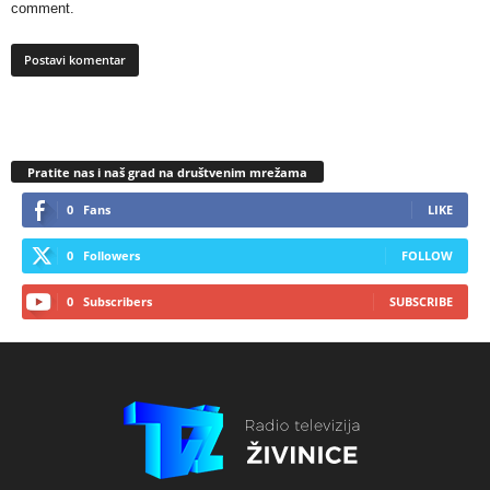
comment.
Pratite nas i naš grad na društvenim mrežama
0
Fans
LIKE
0
Followers
FOLLOW
0
Subscribers
SUBSCRIBE