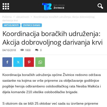
Početna
aktuelnosti
Koordinacija boračkih udruženja: Akcija dobrovoljnog
darivanja krvi
AKTUELNOSTI
ZIVINICE DANAS
Koordinacija boračkih udruženja:
Akcija dobrovoljnog darivanja krvi
04/10/2018
1800
0
Koordinacija boračkih udruženja općine Živinice redovno održava
sastanke na kojima se vrše pripreme za obilježavanje godišnjice
pogibije heroja odbrambeno oslobodilačkog rata Nesiba Malkića i
dijela komande 210.viteške oslobodilačke brigade.
S obzirom da se bliži 25.oktobar već sada su izvršene pripreme