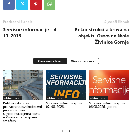
Prethodni članak
Sljedeći članak
Servisne informacije – 4.
Rekonstrukcija krova na
10. 2018.
objektu Osnovne škole
Živinice Gornje
Povezani članci
Više od autora
aktuelnosti
aktuelnosti
aktuelnosti
Poklon mladima
Servisne informacije za
Servisne informacije za
pretvoren u svakodnevni
07. 08. 2026.
06.08.2026. godine
posao radnika:
Omladinska ljetna scena
u Živinicama zatrpana
smećem