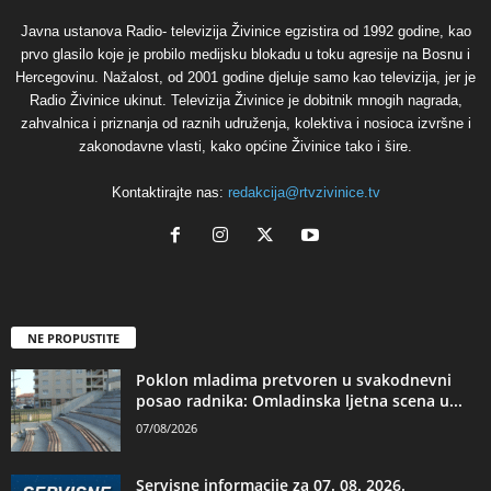
Javna ustanova Radio- televizija Živinice egzistira od 1992 godine, kao
prvo glasilo koje je probilo medijsku blokadu u toku agresije na Bosnu i
Hercegovinu. Nažalost, od 2001 godine djeluje samo kao televizija, jer je
Radio Živinice ukinut. Televizija Živinice je dobitnik mnogih nagrada,
zahvalnica i priznanja od raznih udruženja, kolektiva i nosioca izvršne i
zakonodavne vlasti, kako općine Živinice tako i šire.
Kontaktirajte nas:
redakcija@rtvzivinice.tv
NE PROPUSTITE
Poklon mladima pretvoren u svakodnevni
posao radnika: Omladinska ljetna scena u...
07/08/2026
Servisne informacije za 07. 08. 2026.