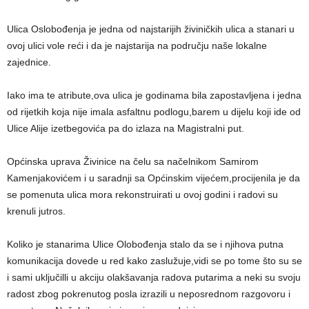
Ulica Oslobođenja je jedna od najstarijih živiničkih ulica a stanari u
ovoj ulici vole reći i da je najstarija na području naše lokalne
zajednice.
Iako ima te atribute,ova ulica je godinama bila zapostavljena i jedna
od rijetkih koja nije imala asfaltnu podlogu,barem u dijelu koji ide od
Ulice Alije izetbegovića pa do izlaza na Magistralni put.
Općinska uprava Živinice na čelu sa načelnikom Samirom
Kamenjakovićem i u saradnji sa Općinskim vijećem,procijenila je da
se pomenuta ulica mora rekonstruirati u ovoj godini i radovi su
krenuli jutros.
Koliko je stanarima Ulice Olobođenja stalo da se i njihova putna
komunikacija dovede u red kako zaslužuje,vidi se po tome što su se
i sami uključilli u akciju olakšavanja radova putarima a neki su svoju
radost zbog pokrenutog posla izrazili u neposrednom razgovoru i