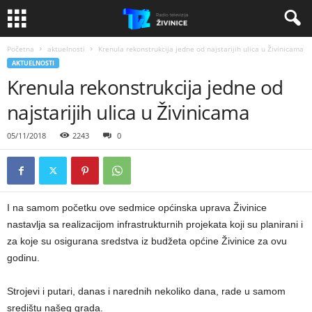
Početna
aktuelnosti
Krenula rekonstrukcija jedne od najstarijih ulica u Živinicama
AKTUELNOSTI
Krenula rekonstrukcija jedne od
najstarijih ulica u Živinicama
05/11/2018
2243
0
I na samom početku ove sedmice općinska uprava Živinice
nastavlja sa realizacijom infrastrukturnih projekata koji su planirani i
za koje su osigurana sredstva iz budžeta općine Živinice za ovu
godinu.
Strojevi i putari, danas i narednih nekoliko dana, rade u samom
središtu našeg grada.