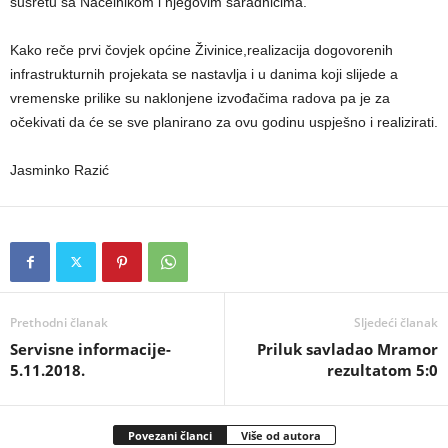
susretu sa Načelnikom i njegovim saradnicima.
Kako reče prvi čovjek općine Živinice,realizacija dogovorenih
infrastrukturnih projekata se nastavlja i u danima koji slijede a
vremenske prilike su naklonjene izvođačima radova pa je za
očekivati da će se sve planirano za ovu godinu uspješno i realizirati.
Jasminko Razić
Prethodni članak
Sljedeći članak
Servisne informacije-
Priluk savladao Mramor
5.11.2018.
rezultatom 5:0
Povezani članci
Više od autora