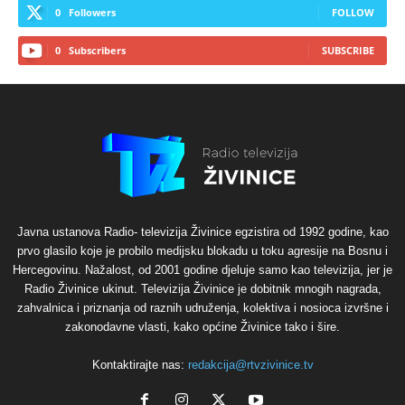
0
Followers
FOLLOW
0
Subscribers
SUBSCRIBE
Javna ustanova Radio- televizija Živinice egzistira od 1992 godine, kao
prvo glasilo koje je probilo medijsku blokadu u toku agresije na Bosnu i
Hercegovinu. Nažalost, od 2001 godine djeluje samo kao televizija, jer je
Radio Živinice ukinut. Televizija Živinice je dobitnik mnogih nagrada,
zahvalnica i priznanja od raznih udruženja, kolektiva i nosioca izvršne i
zakonodavne vlasti, kako općine Živinice tako i šire.
Kontaktirajte nas:
redakcija@rtvzivinice.tv