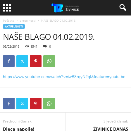
Početna
aktuelnosti
NAŠE BLAGO 04.02.2019.
AKTUELNOSTI
NAŠE BLAGO 04.02.2019.
05/02/2019
1541
0
https://www.youtube.com/watch?v=iwB8rqyN2qI&feature=youtu.be
Prethodni članak
Sljedeći članak
Djeca napolje!
ŽIVINICE DANAS