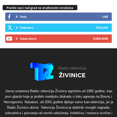
Pratite nas i naš grad na društvenim mrežama
0
Fans
LIKE
0
Followers
FOLLOW
0
Subscribers
SUBSCRIBE
Javna ustanova Radio- televizija Živinice egzistira od 1992 godine, kao
prvo glasilo koje je probilo medijsku blokadu u toku agresije na Bosnu i
Hercegovinu. Nažalost, od 2001 godine djeluje samo kao televizija, jer je
Radio Živinice ukinut. Televizija Živinice je dobitnik mnogih nagrada,
zahvalnica i priznanja od raznih udruženja, kolektiva i nosioca izvršne i