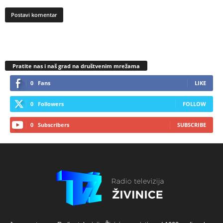
Pratite nas i naš grad na društvenim mrežama
0
Fans
LIKE
0
Followers
FOLLOW
0
Subscribers
SUBSCRIBE