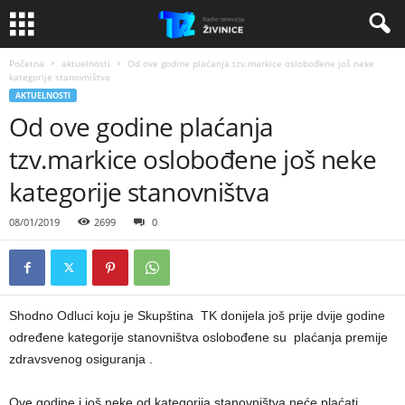
Početna
aktuelnosti
Od ove godine plaćanja tzv.markice oslobođene još neke
kategorije stanovništva
AKTUELNOSTI
Od ove godine plaćanja
tzv.markice oslobođene još neke
kategorije stanovništva
08/01/2019
2699
0
Shodno Odluci koju je Skupština TK donijela još prije dvije godine
određene kategorije stanovništva oslobođene su plaćanja premije
zdravsvenog osiguranja .
Ove godine i još neke od kategorija stanovništva neće plaćati