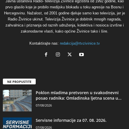
Javna ustanova Radio- televizija Živinice egzistira od 1992 godine, kao
prvo glasilo koje je probilo medijsku blokadu u toku agresije na Bosnu i
Hercegovinu. Nažalost, od 2001 godine djeluje samo kao televizija, jer je
Radio Živinice ukinut. Televizija Živinice je dobitnik mnogih nagrada,
zahvalnica i priznanja od raznih udruženja, kolektiva i nosioca izvršne i
zakonodavne vlasti, kako općine Živinice tako i šire.
Kontaktirajte nas:
redakcija@rtvzivinice.tv
NE PROPUSTITE
Poklon mladima pretvoren u svakodnevni
posao radnika: Omladinska ljetna scena u...
07/08/2026
Servisne informacije za 07. 08. 2026.
07/08/2026