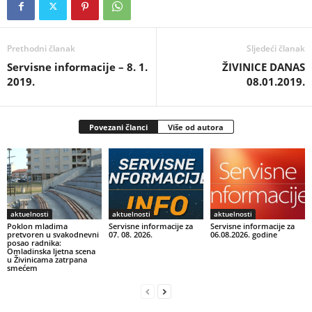
Prethodni članak
Sljedeći članak
Servisne informacije – 8. 1.
ŽIVINICE DANAS
2019.
08.01.2019.
Povezani članci
Više od autora
aktuelnosti
aktuelnosti
aktuelnosti
Poklon mladima
Servisne informacije za
Servisne informacije za
pretvoren u svakodnevni
07. 08. 2026.
06.08.2026. godine
posao radnika:
Omladinska ljetna scena
u Živinicama zatrpana
smećem