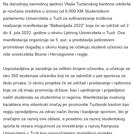
Na današnjoj vanrednoj sjednici Vlada Tuzlanskog kantona odobrila
je novčana sredstva u iznosu od 6.000 KM Studentskom
parlamentu Univerziteta u Tuzli za sufinansiranje troškova
realizacije manifestacije “Balkanijada 2022” koja će se održati od 2.
do 4. jula 2022. godine u okviru Ljetnog Univerziteta u Tuzli. Ova
manifestacija organizuje se 5. put, a predstavlja jedinstveni
promotivan događaj u okviru kojeg se očekuju studenti učesnici sa
više univerziteta Bosne i Hercegovine i regije.
Uspostavljena je saradnja sa velikim brojem učesnika, a očekuje se
oko 350 studenata učesnika koji će se takmičiti u pet sportova za
titulu prvaka. U okviru projekta će se održati i predavanje i radionice
koje za cilj imaju promociju države, kao i ujedinjenje i prijateljstvo
naših studenata sa studentima iz regiona. Manifestacija ovakvog
karaktera ima višestruki značaj jer promoviše Tuzlanski kanton kao
regiju opredjeljenu za zdrav način života i bavljenje sportom, što je
značajno za razvoj ove oblasti, a posebno za razvoj studentskog
sporta te otvara mogućnost za investiranje u razvoj Kampusa
Univerziteta u Tuzli kao najznačajnijeg strateškog projekta