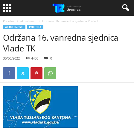
Početna
aktuelnosti
Održana 16. vanredna sjednica Vlade TK
AKTUELNOSTI
POLITIKA
Održana 16. vanredna sjednica
Vlade TK
30/06/2022
4436
0