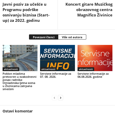
Javni poziv za učešće u
Koncert gitare Muzičkog
Programu podrške
obrazovnog centra
osnivanju biznisa (Start-
Magnifico Živinice
up) za 2022. godinu
Povezani članci
Više od autora
aktuelnosti
aktuelnosti
aktuelnosti
Poklon mladima
Servisne informacije za
Servisne informacije za
pretvoren u svakodnevni
07. 08. 2026.
06.08.2026. godine
posao radnika:
Omladinska ljetna scena
u Živinicama zatrpana
smećem
Ostavi komentar