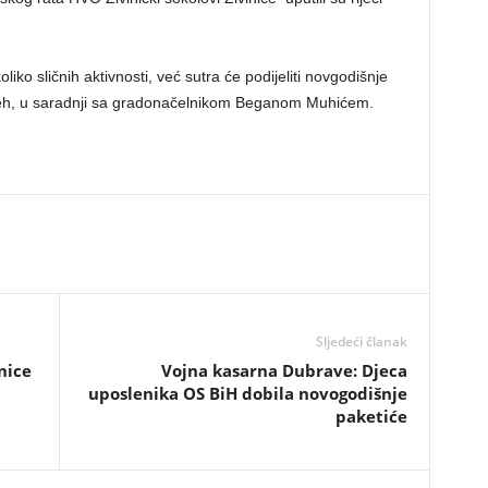
ko sličnih aktivnosti, već sutra će podijeliti novgodišnje
mjeh, u saradnji sa gradonačelnikom Beganom Muhićem.
Sljedeći članak
nice
Vojna kasarna Dubrave: Djeca
uposlenika OS BiH dobila novogodišnje
paketiće