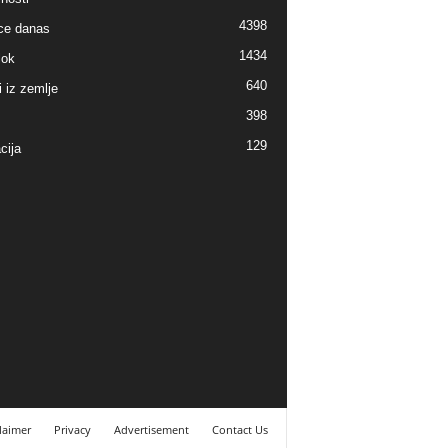
4398
ice danas
1434
lok
640
i iz zemlje
398
129
cija
laimer
Privacy
Advertisement
Contact Us