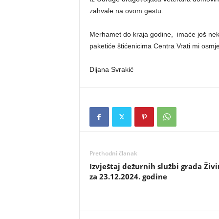
zahvale na ovom gestu.
Merhamet do kraja godine, imaće još nekoli
paketiće štićenicima Centra Vrati mi os
Dijana Svrakić
Prethodni članak
Izvještaj dežurnih službi grada Živi
za 23.12.2024. godine