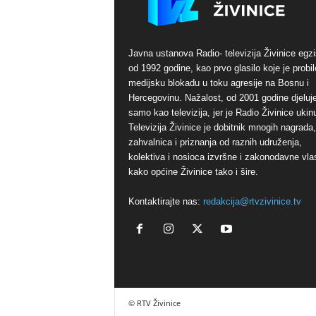
Javna ustanova Radio- televizija Živinice egzi
od 1992 godine, kao prvo glasilo koje je probil
medijsku blokadu u toku agresije na Bosnu i
Hercegovinu. Nažalost, od 2001 godine djeluj
samo kao televizija, jer je Radio Živinice ukinu
Televizija Živinice je dobitnik mnogih nagrada,
zahvalnica i priznanja od raznih udruženja,
kolektiva i nosioca izvršne i zakonodavne vlas
kako općine Živinice tako i šire.
Kontaktirajte nas:
redakcija@rtvzivinice.tv
© RTV Živinice