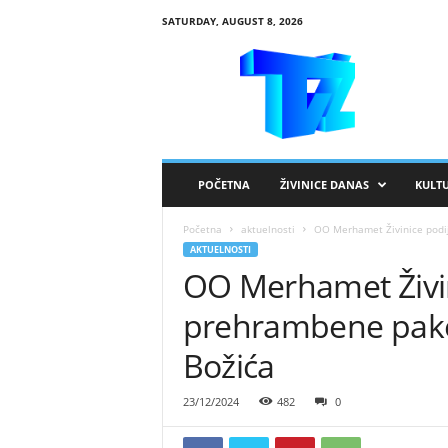
SATURDAY, AUGUST 8, 2026
R
T
V
Ž
i
v
i
POČETNA
ŽIVINICE DANAS
KULT
n
i
Početna
aktuelnosti
OO Merhamet Živinice podi
c
AKTUELNOSTI
e
OO Merhamet Živin
prehrambene pak
Božića
23/12/2024
482
0