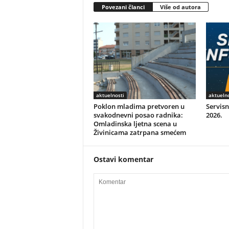
Povezani članci
Više od autora
aktuelnosti
aktuelno
Poklon mladima pretvoren u
Servisn
svakodnevni posao radnika:
2026.
Omladinska ljetna scena u
Živinicama zatrpana smećem
Ostavi komentar