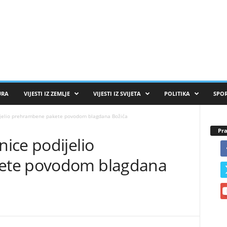
URA
VIJESTI IZ ZEMLJE
VIJESTI IZ SVIJETA
POLITIKA
SPO
jelio prehrambene pakete povodom blagdana Božića
Pra
ice podijelio
ete povodom blagdana