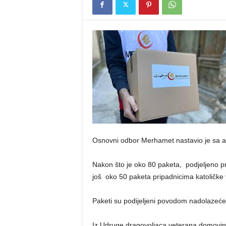
Osnovni odbor Merhamet nastavio je sa a
Nakon što je oko 80 paketa, podjeljeno prij
još oko 50 paketa pripadnicima katoličke v
Paketi su podijeljeni povodom nadolazeć
Iz Udruge dragovoljaca veterana domovinsko