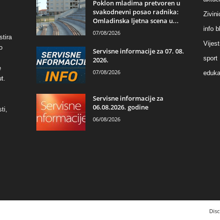
Poklon mladima pretvoren u
svakodnevni posao radnika:
Zivin
Omladinska ljetna scena u...
info b
07/08/2026
stira
Vijest
o
Servisne informacije za 07. 08.
sport
2026.
e
07/08/2026
eduka
t.
Servisne informacije za
06.08.2026. godine
ti,
06/08/2026
Disc