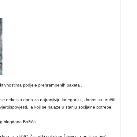
ktivnostima podjele prehrambenih paketa .
e nekoliko dana za najranjiviju kategoriju , danas su uručili
jeroispovjesti, a koji se nalaze u stanju socijalne potrebe.
eg blagdana Božića.
g rata HVO Živinički sokolovi Živinice uputili su riječi