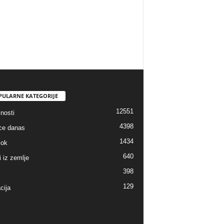
PULARNE KATEGORIJE
12551
nosti
4398
ice danas
1434
lok
640
i iz zemlje
398
129
cija