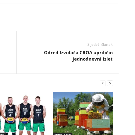
Sljedeći članak
Odred Izviđača CROA upriličio
jednodnevni izlet
sti
aktuelnosti