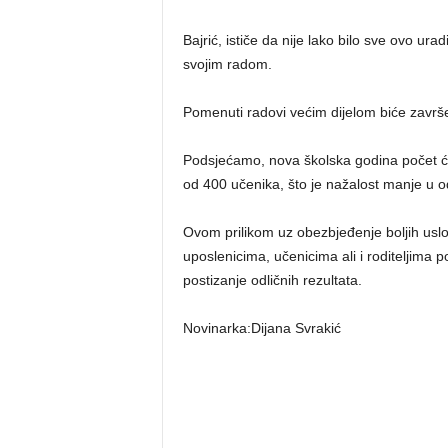
Bajrić, ističe da nije lako bilo sve ovo urad
svojim radom.
Pomenuti radovi većim dijelom biće završ
Podsjećamo, nova školska godina počet 
od 400 učenika, što je nažalost manje u o
Ovom prilikom uz obezbjeđenje boljih usl
uposlenicima, učenicima ali i roditeljima 
postizanje odličnih rezultata.
Novinarka:Dijana Svrakić