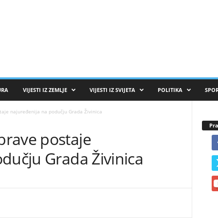
URA
VIJESTI IZ ZEMLJE
VIJESTI IZ SVIJETA
POLITIKA
SPO
aje najuređenija na podučju Grada Živinica
Pra
rave postaje
dučju Grada Živinica