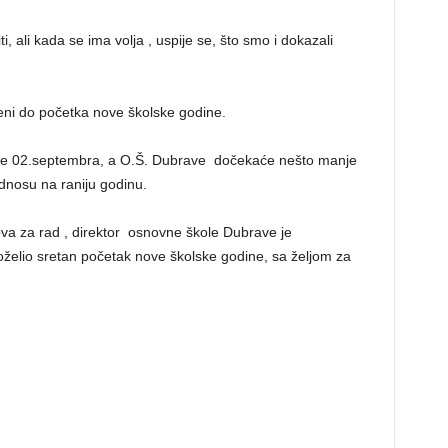
iti, ali kada se ima volja , uspije se, što smo i dokazali
eni do početka nove školske godine.
će 02.septembra, a O.Š. Dubrave dočekaće nešto manje
dnosu na raniju godinu.
ova za rad , direktor osnovne škole Dubrave je
poželio sretan početak nove školske godine, sa željom za