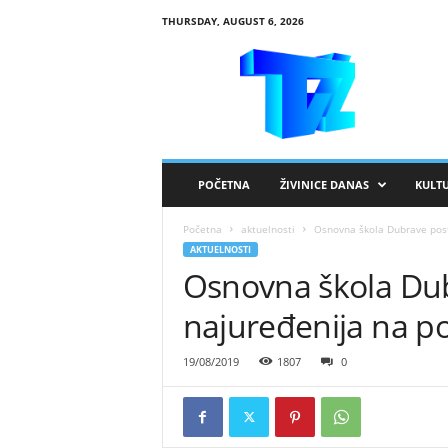
THURSDAY, AUGUST 6, 2026
R
T
V
Ž
i
v
i
POČETNA
ŽIVINICE DANAS
KULT
n
i
Početna
aktuelnosti
Osnovna škola Dubrave post
c
AKTUELNOSTI
e
Osnovna škola Dub
najuređenija na po
19/08/2019
1807
0