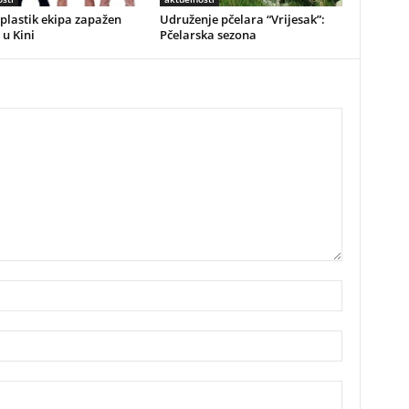
plastik ekipa zapažen
Udruženje pčelara “Vrijesak”:
 u Kini
Pčelarska sezona