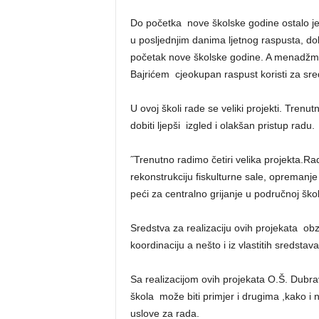
Do početka nove školske godine ostalo je 
u posljednjim danima ljetnog raspusta, dok
početak nove školske godine. A menadžm
Bajrićem cjeokupan raspust koristi za sre
U ovoj školi rade se veliki projekti. Trenut
dobiti ljepši izgled i olakšan pristup radu.
˝Trenutno radimo četiri velika projekta.R
rekonstrukciju fiskulturne sale, oprema
peći za centralno grijanje u područnoj škol
Sredstva za realizaciju ovih projekata ob
koordinaciju a nešto i iz vlastitih sredstava
Sa realizacijom ovih projekata O.Š. Dubr
škola može biti primjer i drugima ,kako i 
uslove za rada.