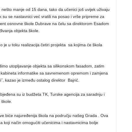
nešto manje od 15 dana, tako da učenici još uvijek uživaju
 su se nastavnici već vratili na posao i vrše pripreme za
ent osnovne škole Dubrave na čelu sa direktorom Esadom
đivanja objekta škole.
no je u toku realizacija četiri projekta sa kojima će škola
adimo utopljavanje objekta sa silikonskom fasadom, zatim
nje kabineta informatike sa savremenom opremom i zamjena
i˝, kazao je između ostalog direktor Bajrić.
zbjeđena su iz budžeta TK, Turske agencija za saradnju i
 škole.
ave biće najuređenija škola na području našeg Grada . Ova
na koji način omogućiti učenicima i nastavnicima bolje