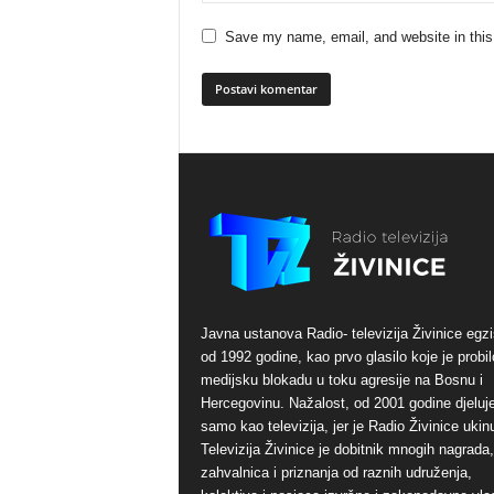
Save my name, email, and website in this
Javna ustanova Radio- televizija Živinice egzi
od 1992 godine, kao prvo glasilo koje je probil
medijsku blokadu u toku agresije na Bosnu i
Hercegovinu. Nažalost, od 2001 godine djeluj
samo kao televizija, jer je Radio Živinice ukinu
Televizija Živinice je dobitnik mnogih nagrada,
zahvalnica i priznanja od raznih udruženja,