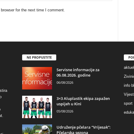
 browser for the next time I comment.
NE PROPUSTITE
PO
aktuel
Servisne informacije za
06.08.2026. godine
Zivin
06/08/2026
info b
stira
Vijest
o
3×3 Aluplastik ekipa zapažen
uspijeh u Kini
sport
e
05/08/2026
eduka
t.
Udruženje pčelara “Vrijesak”:
Pčelarska sezona