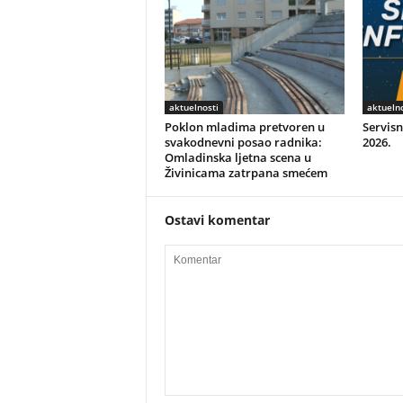
aktuelnosti
aktuelno
Poklon mladima pretvoren u
Servisn
svakodnevni posao radnika:
2026.
Omladinska ljetna scena u
Živinicama zatrpana smećem
Ostavi komentar