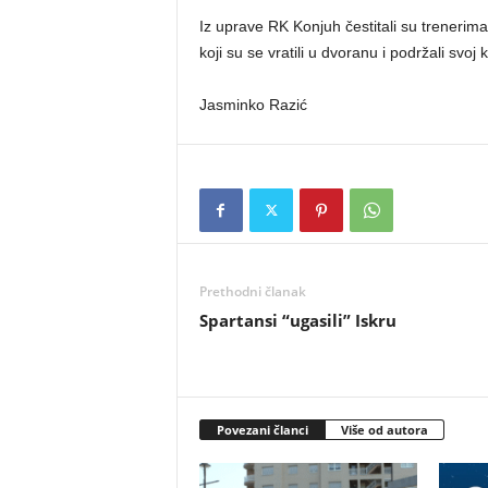
Iz uprave RK Konjuh čestitali su trenerima 
koji su se vratili u dvoranu i podržali svoj k
Jasminko Razić
Prethodni članak
Spartansi “ugasili” Iskru
Povezani članci
Više od autora