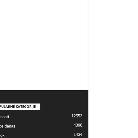
PULARNE KATEGORIJE
12553
nosti
4398
ice danas
1434
lok