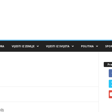
URA
VIJESTI IZ ZEMLJE
VIJESTI IZ SVIJETA
POLITIKA
SPO
Pra
0)