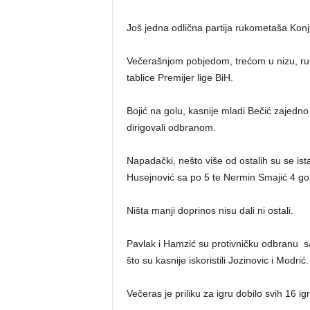
Još jedna odlična partija rukometaša Kon
Večerašnjom pobjedom, trećom u nizu, ruk
tablice Premijer lige BiH.
Bojić na golu, kasnije mladi Bečić zajed
dirigovali odbranom.
Napadački, nešto više od ostalih su se ist
Husejnović sa po 5 te Nermin Smajić 4 go
Ništa manji doprinos nisu dali ni ostali.
Pavlak i Hamzić su protiv
ničku odbranu sa
što su kasnije iskoristili Jozinovic i Modrić.
Večeras je priliku za igru dobilo svih 16 i