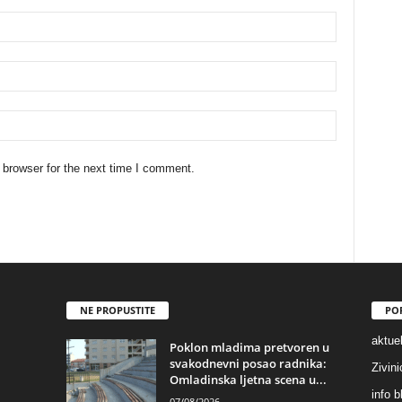
 browser for the next time I comment.
NE PROPUSTITE
PO
aktuel
Poklon mladima pretvoren u
svakodnevni posao radnika:
Zivin
Omladinska ljetna scena u...
info b
07/08/2026