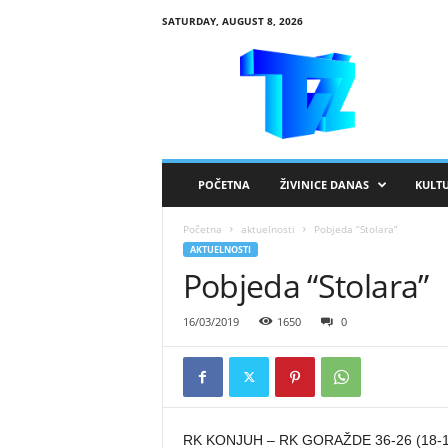
SATURDAY, AUGUST 8, 2026
R
T
V
Ž
i
v
i
POČETNA
ŽIVINICE DANAS
KULT
n
i
Početna
aktuelnosti
Pobjeda “Stolara”
c
AKTUELNOSTI
e
Pobjeda “Stolara”
16/03/2019
1650
0
RK KONJUH – RK GORAŽDE 36-26 (18-1