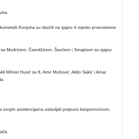
juha.
ometaši Konjuha su skočili na sjajno 4.mjesto prvenstvene
no sa Modrićem, Čamdžićem, Šarićem i Smajićem su sjajno
akli Mihret Husić sa 8, Amir Muhović, Aldin Sakić i Amar
la.
 svojim asistencijama ostavljali potpuno bespomoćnom,
grača.