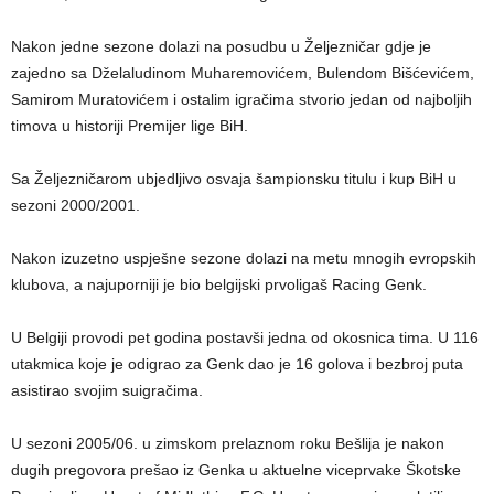
Nakon jedne sezone dolazi na posudbu u Željezničar gdje je
zajedno sa Dželaludinom Muharemovićem, Bulendom Bišćevićem,
Samirom Muratovićem i ostalim igračima stvorio jedan od najboljih
timova u historiji Premijer lige BiH.
Sa Željezničarom ubjedljivo osvaja šampionsku titulu i kup BiH u
sezoni 2000/2001.
Nakon izuzetno uspješne sezone dolazi na metu mnogih evropskih
klubova, a najuporniji je bio belgijski prvoligaš Racing Genk.
U Belgiji provodi pet godina postavši jedna od okosnica tima. U 116
utakmica koje je odigrao za Genk dao je 16 golova i bezbroj puta
asistirao svojim suigračima.
U sezoni 2005/06. u zimskom prelaznom roku Bešlija je nakon
dugih pregovora prešao iz Genka u aktuelne viceprvake Škotske