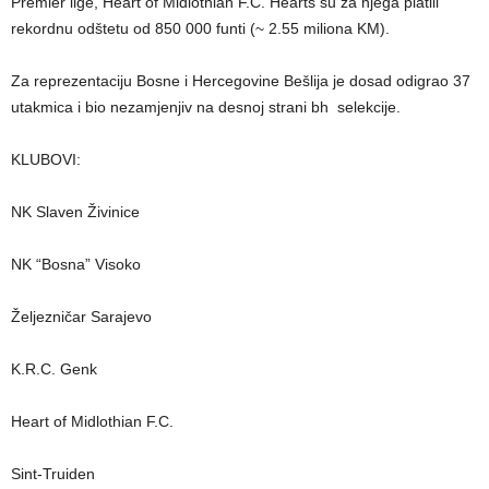
Premier lige, Heart of Midlothian F.C. Hearts su za njega platili
rekordnu odštetu od 850 000 funti (~ 2.55 miliona KM).
Za reprezentaciju Bosne i Hercegovine Bešlija je dosad odigrao 37
utakmica i bio nezamjenjiv na desnoj strani bh selekcije.
KLUBOVI:
NK Slaven Živinice
NK “Bosna” Visoko
Željezničar Sarajevo
K.R.C. Genk
Heart of Midlothian F.C.
Sint-Truiden