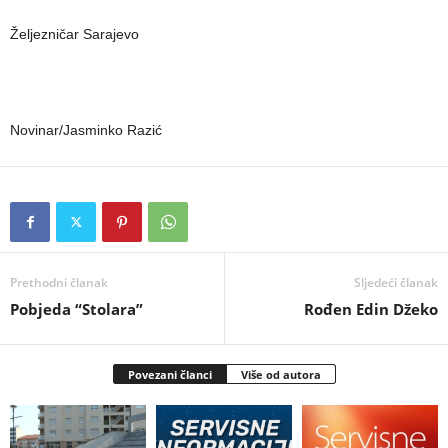
Željezničar Sarajevo
Novinar/Jasminko Razić
Prethodni članak
Sljedeći članak
Pobjeda “Stolara”
Rođen Edin Džeko
Povezani članci
Više od autora