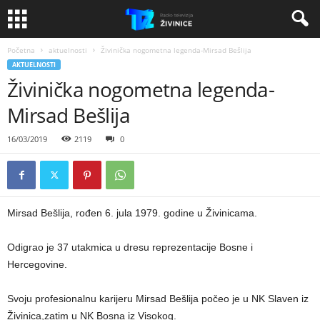
Početna
aktuelnosti
Živinička nogometna legenda-Mirsad Bešlija
AKTUELNOSTI
Živinička nogometna legenda-
Mirsad Bešlija
16/03/2019
2119
0
Mirsad Bešlija, rođen 6. jula 1979. godine u Živinicama.
Odigrao je 37 utakmica u dresu reprezentacije Bosne i
Hercegovine.
Svoju profesionalnu karijeru Mirsad Bešlija počeo je u NK Slaven iz
Živinica,zatim u NK Bosna iz Visokog.