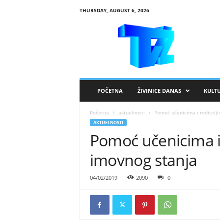
THURSDAY, AUGUST 6, 2026
R
T
V
Ž
i
v
i
POČETNA
ŽIVINICE DANAS
KULT
n
i
Početna
aktuelnosti
Pomoć učenicima i roditelj
c
AKTUELNOSTI
e
Pomoć učenicima i 
imovnog stanja
04/02/2019
2090
0