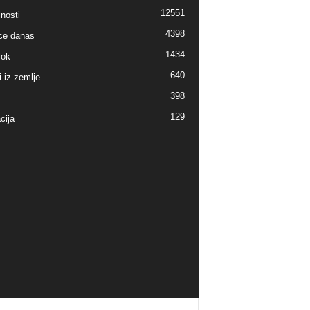
12551
nosti
4398
ice danas
1434
lok
640
i iz zemlje
398
129
cija