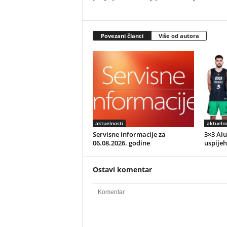
Povezani članci
Više od autora
aktuelnosti
aktuelno
Servisne informacije za
3×3 Alu
06.08.2026. godine
uspijeh
Ostavi komentar