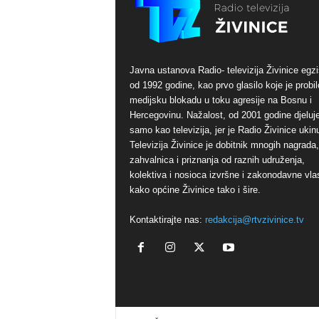
Javna ustanova Radio- televizija Živinice egzi
od 1992 godine, kao prvo glasilo koje je probil
medijsku blokadu u toku agresije na Bosnu i
Hercegovinu. Nažalost, od 2001 godine djeluj
samo kao televizija, jer je Radio Živinice ukinu
Televizija Živinice je dobitnik mnogih nagrada,
zahvalnica i priznanja od raznih udruženja,
kolektiva i nosioca izvršne i zakonodavne vlas
kako općine Živinice tako i šire.
Kontaktirajte nas:
redakcija@rtvzivinice.tv