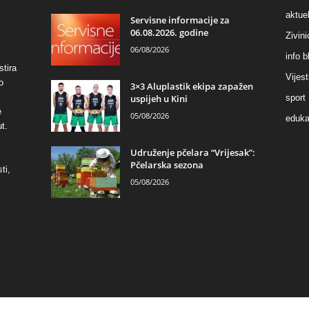
aktuel
Servisne informacije za
06.08.2026. godine
Zivin
06/08/2026
info b
stira
Vijest
o
3×3 Aluplastik ekipa zapažen
uspijeh u Kini
sport
e
05/08/2026
eduka
t.
Udruženje pčelara “Vrijesak”:
Pčelarska sezona
ti,
05/08/2026