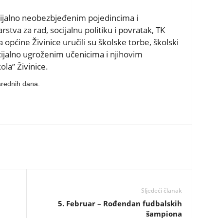
rijalno neobezbjeđenim pojedincima i
tva za rad, socijalnu politiku i povratak, TK
 općine Živinice uručili su školske torbe, školski
ocijalno ugroženim učenicima i njihovim
la” Živinice.
narednih dana.
Sljedeći članak
5. Februar – Rođendan fudbalskih
šampiona