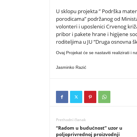
U sklopu projekta ” Podrška mate
porodicama” podržanog od Ministars
volonteri i uposlenici Crvenog križa
pribor i pakete hrane i higijene s
roditeljima u JU “Druga osnovna ško
Ovaj Projekat će se nastaviti realizirati i 
Jasminko Razić
Prethodni članak
“Radom u budućnost” uzor u
poljoprivrednoj proizvodnji