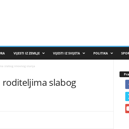
URA
VIJESTI IZ ZEMLJE
VIJESTI IZ SVIJETA
POLITIKA
SPO
ima slabog imovnog stanja
Pra
roditeljima slabog