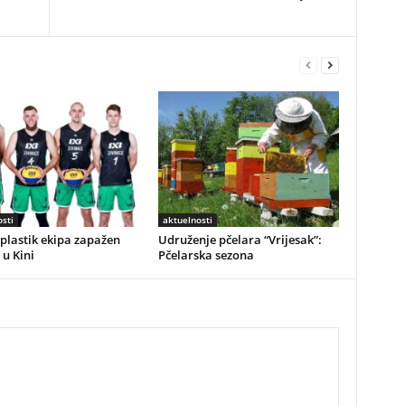
sti
aktuelnosti
plastik ekipa zapažen
Udruženje pčelara “Vrijesak”:
 u Kini
Pčelarska sezona