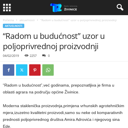
Početna
aktuelnosti
“Radom u budućnost” uzor u poljoprivrednoj proizvodnji
AKTUELNOSTI
“Radom u budućnost” uzor u
poljoprivrednoj proizvodnji
04/02/2019
2257
0
“Radom u budućnost”,već godinama, prepoznatljiva je firma u
oblasti agrara na području općine Živinice.
Moderna staklenička proizvodnja,primjena vrhunskih agrotehničkim
mjera,izuzetno kvalitetni proizvodi,samo su neke od komparativnih
prednosti poljoprivrednog društva Amira Adrovića i njegovog sina
Ede.