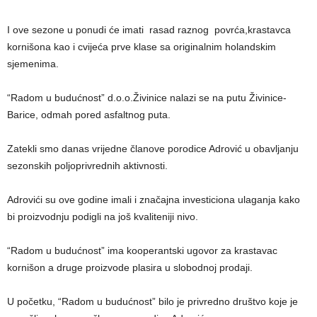
I ove sezone u ponudi će imati rasad raznog povrća,krastavca
kornišona kao i cvijeća prve klase sa originalnim holandskim
sjemenima.
“Radom u budućnost” d.o.o.Živinice nalazi se na putu Živinice-
Barice, odmah pored asfaltnog puta.
Zatekli smo danas vrijedne članove porodice Adrović u obavljanju
sezonskih poljoprivrednih aktivnosti.
Adrovići su ove godine imali i značajna investiciona ulaganja kako
bi proizvodnju podigli na još kvaliteniji nivo.
“Radom u budućnost” ima kooperantski ugovor za krastavac
kornišon a druge proizvode plasira u slobodnoj prodaji.
U početku, “Radom u budućnost” bilo je privredno društvo koje je