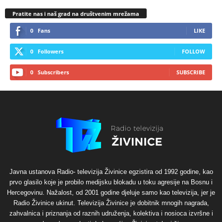
Pratite nas i naš grad na društvenim mrežama
0
Fans
LIKE
0
Followers
FOLLOW
0
Subscribers
SUBSCRIBE
Javna ustanova Radio- televizija Živinice egzistira od 1992 godine, kao
prvo glasilo koje je probilo medijsku blokadu u toku agresije na Bosnu i
Hercegovinu. Nažalost, od 2001 godine djeluje samo kao televizija, jer je
Radio Živinice ukinut. Televizija Živinice je dobitnik mnogih nagrada,
zahvalnica i priznanja od raznih udruženja, kolektiva i nosioca izvršne i