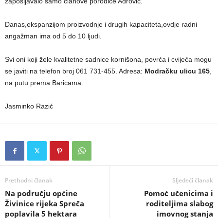
zapošljavalo samo članove porodice Adrović.
Danas,ekspanzijom proizvodnje i drugih kapaciteta,ovdje radni
angažman ima od 5 do 10 ljudi.
Svi oni koji žele kvalitetne sadnice kornišona, povrća i cvijeća mogu
se javiti na telefon broj 061 731-455. Adresa:
Modračku ulicu 165
,
na putu prema Baricama.
Jasminko Razić
Prethodni članak
Sljedeći članak
Na području općine
Pomoć učenicima i
Živinice rijeka Spreča
roditeljima slabog
poplavila 5 hektara
imovnog stanja