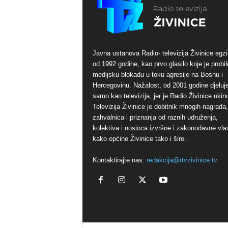
Javna ustanova Radio- televizija Živinice egzi
od 1992 godine, kao prvo glasilo koje je probil
medijsku blokadu u toku agresije na Bosnu i
Hercegovinu. Nažalost, od 2001 godine djeluj
samo kao televizija, jer je Radio Živinice ukinu
Televizija Živinice je dobitnik mnogih nagrada,
zahvalnica i priznanja od raznih udruženja,
kolektiva i nosioca izvršne i zakonodavne vlas
kako općine Živinice tako i šire.
Kontaktirajte nas:
redakcija@rtvzivinice.tv