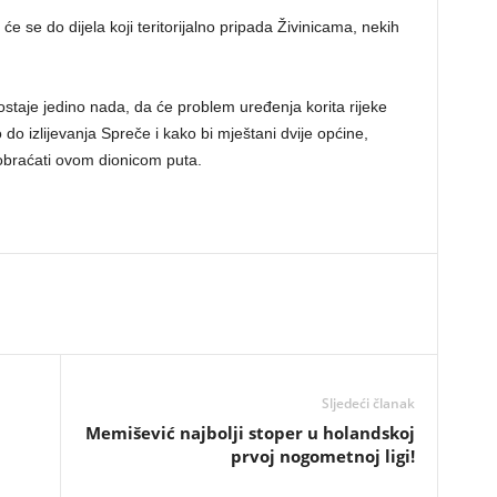
će se do dijela koji teritorijalno pripada Živinicama, nekih
taje jedino nada, da će problem uređenja korita rijeke
o do izlijevanja Spreče i kako bi mještani dvije općine,
aobraćati ovom dionicom puta.
Sljedeći članak
Memišević najbolji stoper u holandskoj
prvoj nogometnoj ligi!