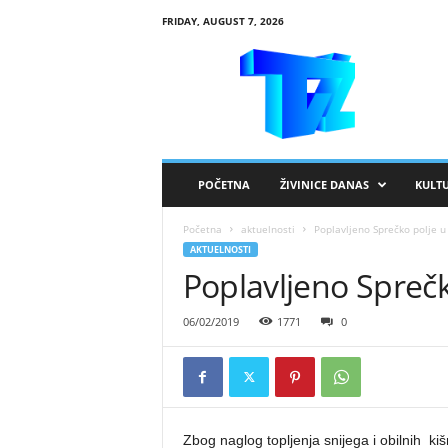
FRIDAY, AUGUST 7, 2026
R
T
V
Ž
i
v
i
POČETNA
ŽIVINICE DANAS
KULT
n
i
Početna
aktuelnosti
Poplavljeno Sprečko polje 
c
AKTUELNOSTI
e
Poplavljeno Spreč
06/02/2019
1771
0
Zbog naglog topljenja snijega i obilnih ki