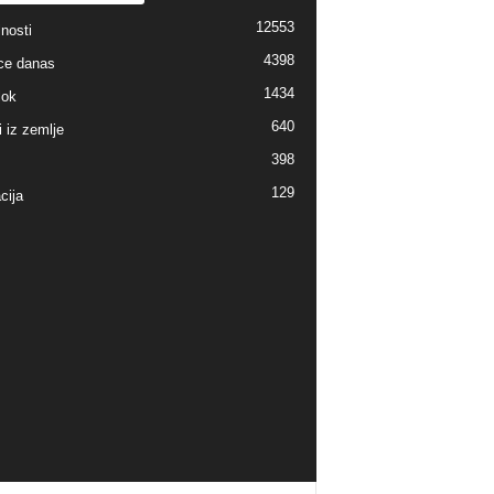
12553
nosti
4398
ice danas
1434
lok
640
i iz zemlje
398
129
cija