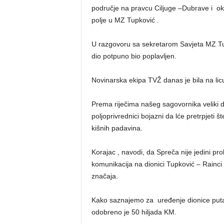
područje na pravcu Ciljuge –Dubrave i oko
polje u MZ Tupković .
U razgovoru sa sekretarom Savjeta MZ T
dio potpuno bio poplavljen.
Novinarska ekipa TVŽ danas je bila na licu
Prema riječima našeg sagovornika veliki d
poljoprivrednici bojazni da lće pretrpjeti 
kišnih padavina.
Korajac , navodi, da Spreča nije jedini p
komunikacija na dionici Tupković – Rainci
značaja.
Kako saznajemo za uređenje dionice puta 
odobreno je 50 hiljada KM.