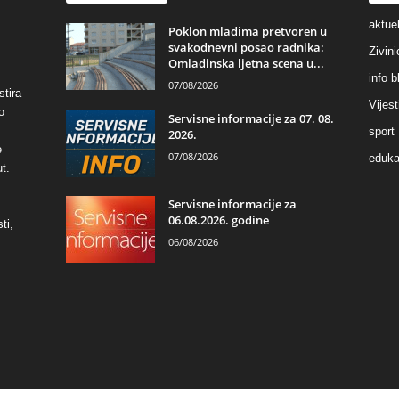
aktuel
Poklon mladima pretvoren u
svakodnevni posao radnika:
Zivin
Omladinska ljetna scena u...
info b
07/08/2026
stira
Vijest
o
Servisne informacije za 07. 08.
sport
2026.
e
07/08/2026
eduka
t.
Servisne informacije za
06.08.2026. godine
ti,
06/08/2026