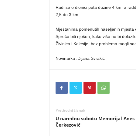
Radi se o dionici puta dužine 4 km, a radit 
2,5 do 3 km.
Mještanima pomenutih naseljenih mjesta os
Spreče biti riješen, kako više ne bi dolazil
Živinica i Kalesije, bez problema mogli s
Novinarka :Dijana Svrakić
Prethodni članak
U narednu subotu Memorijal-Anes
Čerkezović