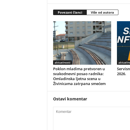
Povezani članci
Više od autora
aktuelnosti
aktuelno
Poklon mladima pretvoren u
Servisn
svakodnevni posao radnika:
2026.
Omladinska ljetna scena u
Živinicama zatrpana smećem
Ostavi komentar