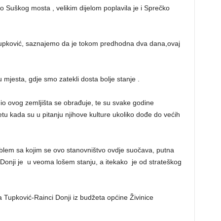
 Suškog mosta , velikim dijelom poplavila je i Sprečko
upković, saznajemo da je tokom predhodna dva dana,ovaj
 mjesta, gdje smo zatekli dosta bolje stanje .
io ovog zemljišta se obrađuje, te su svake godine
štetu kada su u pitanju njihove kulture ukoliko dođe do većih
roblem sa kojim se ovo stanovništvo ovdje suočava, putna
 Donji je u veoma lošem stanju, a itekako je od strateškog
Tupković-Rainci Donji iz budžeta općine Živinice