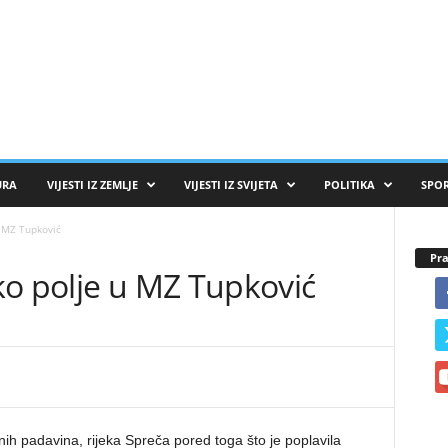
URA
VIJESTI IZ ZEMLJE
VIJESTI IZ SVIJETA
POLITIKA
SPO
u MZ Tupković
Pra
ko polje u MZ Tupković
šnih padavina, rijeka Spreča pored toga što je poplavila