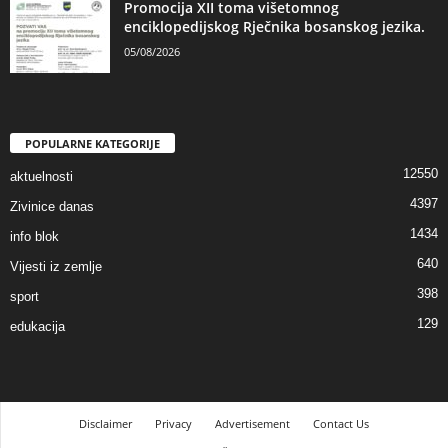
Promocija XII toma višetomnog
enciklopedijskog Rječnika bosanskog jezika.
05/08/2026
POPULARNE KATEGORIJE
12550
aktuelnosti
4397
Zivinice danas
1434
info blok
640
Vijesti iz zemlje
398
sport
129
edukacija
Disclaimer
Privacy
Advertisement
Contact Us