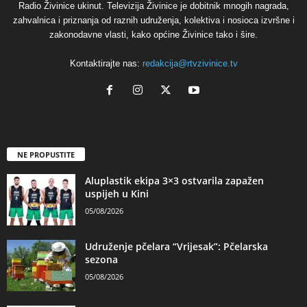
Radio Živinice ukinut. Televizija Živinice je dobitnik mnogih nagrada,
zahvalnica i priznanja od raznih udruženja, kolektiva i nosioca izvršne i
zakonodavne vlasti, kako općine Živinice tako i šire.
Kontaktirajte nas:
redakcija@rtvzivinice.tv
NE PROPUSTITE
Aluplastik ekipa 3×3 ostvarila zapažen
uspijeh u Kini
05/08/2026
Udruženje pčelara “Vrijesak”: Pčelarska
sezona
05/08/2026