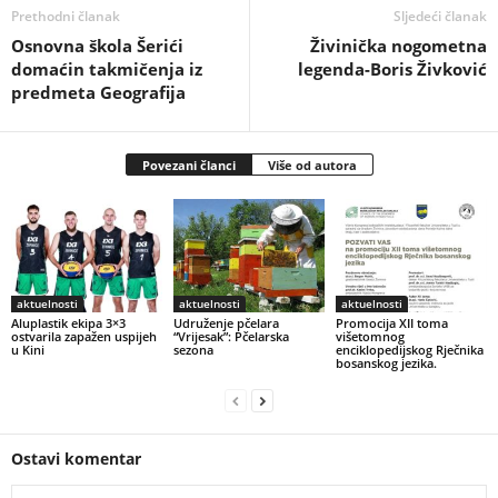
Prethodni članak
Sljedeći članak
Osnovna škola Šerići
Živinička nogometna
domaćin takmičenja iz
legenda-Boris Živković
predmeta Geografija
Povezani članci
Više od autora
aktuelnosti
aktuelnosti
aktuelnosti
Aluplastik ekipa 3×3
Udruženje pčelara
Promocija XII toma
ostvarila zapažen uspijeh
“Vrijesak”: Pčelarska
višetomnog
u Kini
sezona
enciklopedijskog Rječnika
bosanskog jezika.
Ostavi komentar