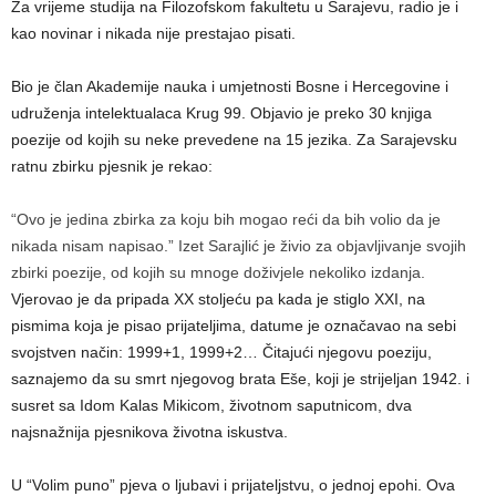
Za vrijeme studija na Filozofskom fakultetu u Sarajevu, radio je i
kao novinar i nikada nije prestajao pisati.
Bio je član Akademije nauka i umjetnosti Bosne i Hercegovine i
udruženja intelektualaca Krug 99. Objavio je preko 30 knjiga
poezije od kojih su neke prevedene na 15 jezika. Za Sarajevsku
ratnu zbirku pjesnik je rekao:
“Ovo je jedina zbirka za koju bih mogao reći da bih volio da je
nikada nisam napisao.” Izet Sarajlić je živio za objavljivanje svojih
zbirki poezije, od kojih su mnoge doživjele nekoliko izdanja.
Vjerovao je da pripada XX stoljeću pa kada je stiglo XXI, na
pismima koja je pisao prijateljima, datume je označavao na sebi
svojstven način: 1999+1, 1999+2… Čitajući njegovu poeziju,
saznajemo da su smrt njegovog brata Eše, koji je strijeljan 1942. i
susret sa Idom Kalas Mikicom, životnom saputnicom, dva
najsnažnija pjesnikova životna iskustva.
U “Volim puno” pjeva o ljubavi i prijateljstvu, o jednoj epohi. Ova