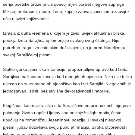
serija poetske proze je u najvećoj mjeri portret njegove supruge
Mikice, prekrasne, mudre žene, koja je zahvaljujući njemu zauvijek
ušla u svijet književnosti.
Izrasla iz duha vremena u kojem je živio, uvijek aktualna i bliska,
poezija Izeta Sarajlića oplemenjuje svakog svog čitatelja. Nije
potrebno tragati za estetskim doživljajem, on je pred čitateljem u
svakoj Sarajlićevoj pjesmi.
Slatko-gorku pjesničku intonaciju, prepoznatljivu upravo kod Izeta
Sarajlića, naći ćemo kasnije kod mnogih bh pjesnika. Niko nije toliko
utjecao na suvremeno bh pjesništvo kao Izet Sarajlić. Njegov stih je
jednostavan, istinit, bez suvišne dekorativnosti i retorike.
Elegičnost kao najizrazitija crta Sarajlićeve emocionalnosti, njegovo
poimanje života uopće i ljubav kao neizbježni light motiv, često
upućuju na romantičnu Jesenjinovu poeziju. U svakoj njegovoj
pjesmi ljubav doživljava svoju punu afirmaciju. Široka otvorenost i
ljubav prema cijelom svijetu odišu iz svakog njegovog stiha.