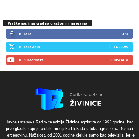
Pratite nas i naš grad na društvenim mrežama
0
Fans
LIKE
0
Followers
FOLLOW
0
Subscribers
SUBSCRIBE
Javna ustanova Radio- televizija Živinice egzistira od 1992 godine, kao
prvo glasilo koje je probilo medijsku blokadu u toku agresije na Bosnu i
Hercegovinu. Nažalost, od 2001 godine djeluje samo kao televizija, jer je