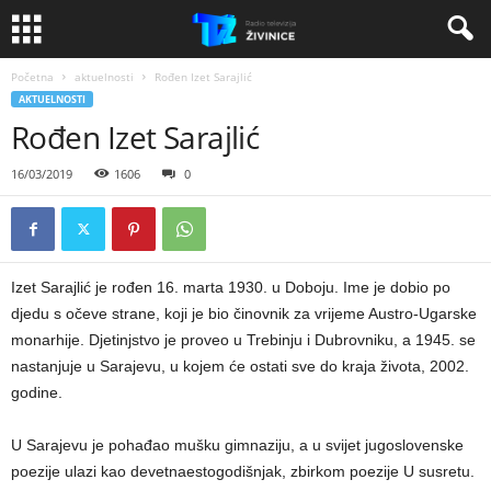
Početna
aktuelnosti
Rođen Izet Sarajlić
AKTUELNOSTI
Rođen Izet Sarajlić
16/03/2019
1606
0
Izet Sarajlić je rođen 16. marta 1930. u Doboju. Ime je dobio po
djedu s očeve strane, koji je bio činovnik za vrijeme Austro-Ugarske
monarhije. Djetinjstvo je proveo u Trebinju i Dubrovniku, a 1945. se
nastanjuje u Sarajevu, u kojem će ostati sve do kraja života, 2002.
godine.
U Sarajevu je pohađao mušku gimnaziju, a u svijet jugoslovenske
poezije ulazi kao devetnaestogodišnjak, zbirkom poezije U susretu.