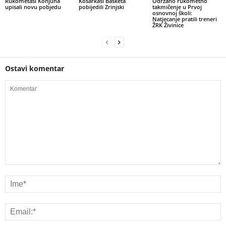
Rukometaši Konjuha
Košarkaši Basketa
Održano rukometno
upisali novu pobjedu
pobijedili Zrinjski
takmičenje u Prvoj
osnovnoj školi:
Natjecanje pratili treneri
ŽRK Živinice
Ostavi komentar