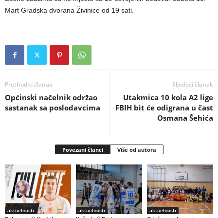
Mart Gradska dvorana Živinice od 19 sati.
Prethodni članak
Sljedeći članak
Općinski načelnik održao
Utakmica 10 kola A2 lige
sastanak sa poslodavcima
FBIH bit će odigrana u čast
Osmana Šehića
Povezani članci
Više od autora
aktuelnosti
aktuelnosti
aktuelnosti