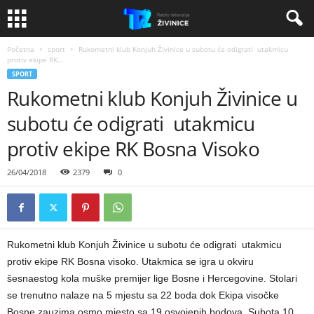
Početna
sport
Rukometni klub Konjuh Živinice u subotu će odigrati utakmicu
protiv ekipe RK...
SPORT
Rukometni klub Konjuh Živinice u
subotu će odigrati utakmicu
protiv ekipe RK Bosna Visoko
26/04/2018
2379
0
Rukometni klub Konjuh Živinice u subotu će odigrati utakmicu
protiv ekipe RK Bosna visoko. Utakmica se igra u okviru
šesnaestog kola muške premijer lige Bosne i Hercegovine. Stolari
se trenutno nalaze na 5 mjestu sa 22 boda dok Ekipa visočke
Bosne zauzima osmo mjesto sa 19 osvojenih bodova. Subota 10.