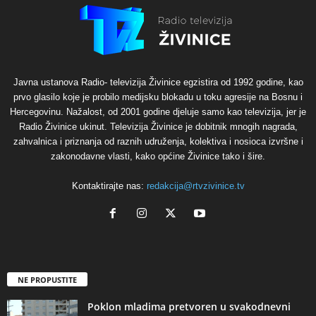
Javna ustanova Radio- televizija Živinice egzistira od 1992 godine, kao
prvo glasilo koje je probilo medijsku blokadu u toku agresije na Bosnu i
Hercegovinu. Nažalost, od 2001 godine djeluje samo kao televizija, jer je
Radio Živinice ukinut. Televizija Živinice je dobitnik mnogih nagrada,
zahvalnica i priznanja od raznih udruženja, kolektiva i nosioca izvršne i
zakonodavne vlasti, kako općine Živinice tako i šire.
Kontaktirajte nas:
redakcija@rtvzivinice.tv
NE PROPUSTITE
Poklon mladima pretvoren u svakodnevni