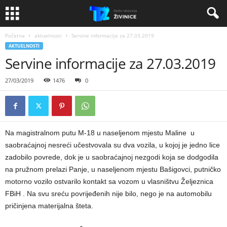
Početna
aktuelnosti
Servine informacije za 27.03.2019
AKTUELNOSTI
Servine informacije za 27.03.2019
27/03/2019
1476
0
Na magistralnom putu M-18 u naseljenom mjestu Maline u
saobraćajnoj nesreći učestvovala su dva vozila, u kojoj je jedno lice
zadobilo povrede, dok je u saobraćajnoj nezgodi koja se dodgodila
na pružnom prelazi Panje, u naseljenom mjestu Bašigovci, putničko
motorno vozilo ostvarilo kontakt sa vozom u vlasništvu Željeznica
FBiH . Na svu sreću povrijeđenih nije bilo, nego je na automobilu
pričinjena materijalna šteta.