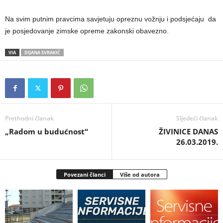
Na svim putnim pravcima savjetuju opreznu vožnju i podsjećaju da
je posjedovanje zimske opreme zakonski obavezno.
VIA
DIJANA SVRAKIĆ
Prethodni članak
Sljedeći članak
„Radom u budućnost“
ŽIVINICE DANAS
26.03.2019.
Povezani članci
Više od autora