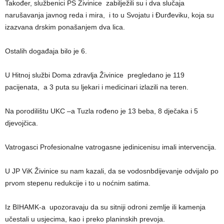
Također, službenici PS Živinice zabilježili su i dva slučaja
narušavanja javnog reda i mira, i to u Svojatu i Đurđeviku, koja su
izazvana drskim ponašanjem dva lica.
Ostalih događaja bilo je 6.
U Hitnoj službi Doma zdravlja Živinice pregledano je 119
pacijenata, a 3 puta su ljekari i medicinari izlazili na teren.
Na porodilištu UKC –a Tuzla rođeno je 13 beba, 8 dječaka i 5
djevojčica.
Vatrogasci Profesionalne vatrogasne jedinicenisu imali intervencija.
U JP ViK Živinice su nam kazali, da se vodosnbdijevanje odvijalo po
prvom stepenu redukcije i to u noćnim satima.
Iz BIHAMK-a upozoravaju da su sitniji odroni zemlje ili kamenja
učestali u usjecima, kao i preko planinskih prevoja.