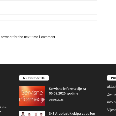
 browser for the next time I comment.
NE PROPUSTITE
PO
aktuel
Servisne informacije za
06.08.2026. godine
Zivin
06/08/2026
info b
stira
Vijest
o
3×3 Aluplastik ekipa zapažen