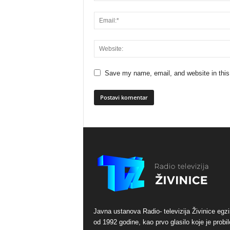
Save my name, email, and website in this
Javna ustanova Radio- televizija Živinice egzi
od 1992 godine, kao prvo glasilo koje je probil