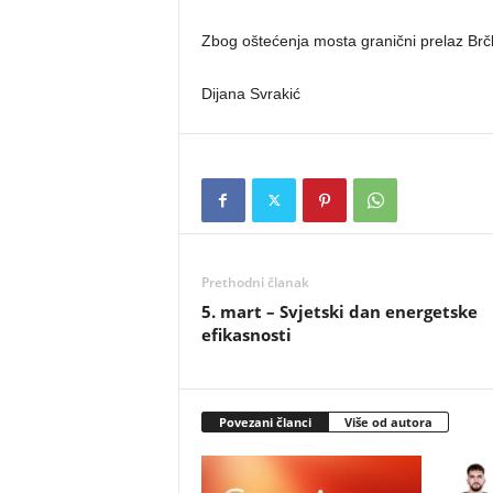
Zbog oštećenja mosta granični prelaz Brčko 
Dijana Svrakić
Prethodni članak
5. mart – Svjetski dan energetske
efikasnosti
Povezani članci
Više od autora