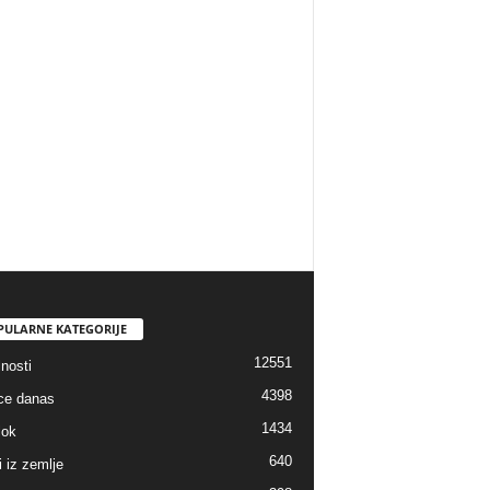
PULARNE KATEGORIJE
12551
nosti
4398
ice danas
1434
lok
640
i iz zemlje