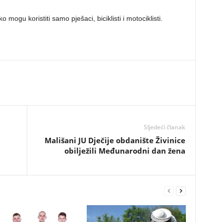
mogu koristiti samo pješaci, biciklisti i motociklisti.
Sljedeći članak
Mališani JU Dječije obdanište Živinice
obilježili Međunarodni dan žena