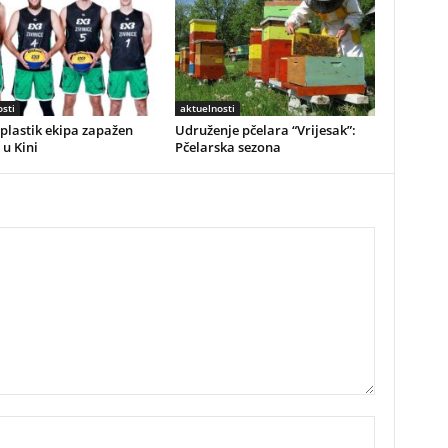
sti
aktuelnosti
plastik ekipa zapažen
Udruženje pčelara “Vrijesak”:
 u Kini
Pčelarska sezona