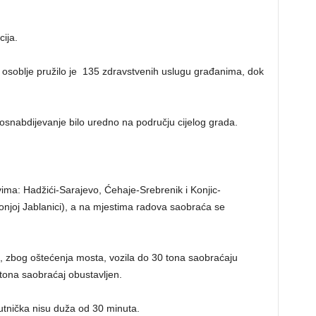
cija.
 osoblje pružilo je 135 zdravstvenih uslugu građanima, dok
osnabdijevanje bilo uredno na području cijelog grada.
vima: Hadžići-Sarajevo, Ćehaje-Srebrenik i Konjic-
onjoj Jablanici), a na mjestima radova saobraća se
 zbog oštećenja mosta, vozila do 30 tona saobraćaju
tona saobraćaj obustavljen.
tnička nisu duža od 30 minuta.