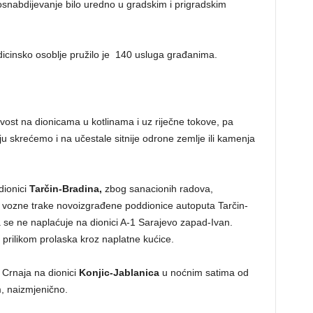
osnabdijevanje bilo uredno u gradskim i prigradskim
dicinsko osoblje pružilo je 140 usluga građanima.
vost na dionicama u kotlinama i uz riječne tokove, pa
 skrećemo i na učestale sitnije odrone zemlje ili kamenja
dionici
Tarčin-Bradina,
zbog sanacionih radova,
a vozne trake novoizgrađene poddionice autoputa Tarčin-
 se ne naplaćuje na dionici A-1 Sarajevo zapad-Ivan.
rilikom prolaska kroz naplatne kućice.
Crnaja na dionici
Konjic-Jablanica
u noćnim satima od
, naizmjenično.