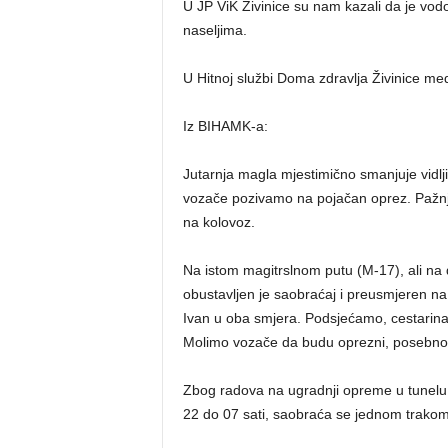
U JP ViK Živinice su nam kazali da je vod
naseljima.
U Hitnoj službi Doma zdravlja Živinice me
Iz BIHAMK-a:
Jutarnja magla mjestimično smanjuje vidlji
vozače pozivamo na pojačan oprez. Pažnju
na kolovoz.
Na istom magitrslnom putu (M-17), ali na 
obustavljen je saobraćaj i preusmjeren n
Ivan u oba smjera. Podsjećamo, cestarina
Molimo vozače da budu oprezni, posebno p
Zbog radova na ugradnji opreme u tunelu 
22 do 07 sati, saobraća se jednom trakom