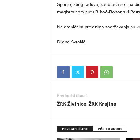
Sporije, zbog radova, saobraća se i na di
magistralnom putu
Bihać-Bosanski Petr
Na graničnim prelazima zadržavanja su kr
Dijana Svrakić
Prethodni članak
ŽRK Živinice: ŽRK Krajina
Povezani članci
Više od autora