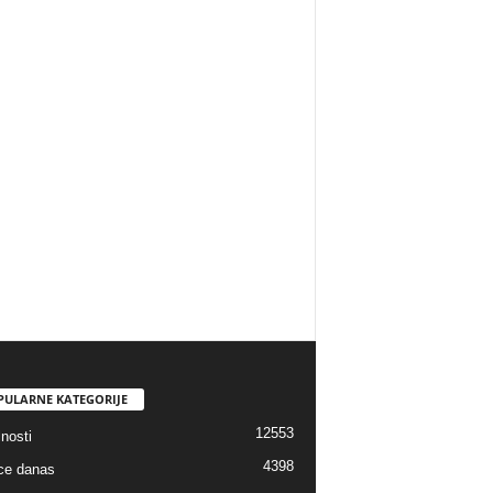
PULARNE KATEGORIJE
12553
nosti
4398
ice danas