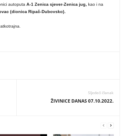
onici autoputa
A-1 Zenica sjever-Zenica jug,
kao i na
ovac (dionica Ripač-Dubovsko).
atkotrajna.
Sljedeći članak
ŽIVINICE DANAS 07.10.2022.