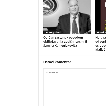
Uncategorized
aktuelno
Održan sastanak povodom
Najava 
obilježavanja godišnjice smrti
od osni
Samira Kamenjakovića
oslobod
Malkić
Ostavi komentar