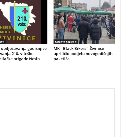
sti
Uncategorized
obilježavanja godišnjice
MK ˝Black Bikers˝ Živinice
vanja 210. viteške
upriličio podjelu novogodišnjih
ilačke brigade Nesib
paketića