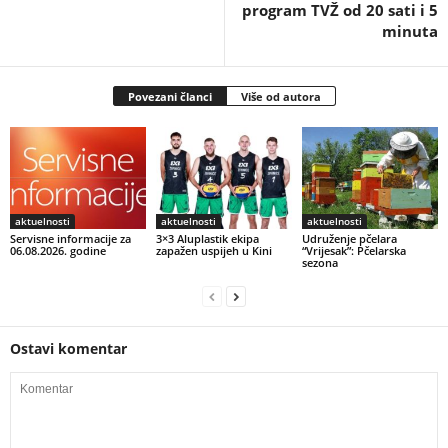
program TVŽ od 20 sati i 5
minuta
Povezani članci
Više od autora
aktuelnosti
aktuelnosti
aktuelnosti
Servisne informacije za
3×3 Aluplastik ekipa
Udruženje pčelara
06.08.2026. godine
zapažen uspijeh u Kini
“Vrijesak”: Pčelarska
sezona
Ostavi komentar