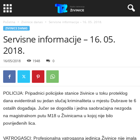
Početna
Zivinice danas
Servisne informacije – 16. 05. 2018.
ZIVINICE DANAS
Servisne informacije – 16. 05.
2018.
16/05/2018
1948
0
POLICIJA: Pripadnici policijske stanice živinice u toku proteklog
dana evidentirali su jedan slučaj kriminaliteta u mjestu Dubrave te 6
ostalih događaja. Jučer se dogodila i jedna saobraćajna nezgoda
na magistralnom putu M18 u Živinicama u kojoj nije bilo
povrijeđenih lica.
VATROGASCI: Profesionalna vatrogasna jedinica Živinice nije imala