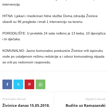
intervencija.
HITNA: Ljekari i medicinari hitne službe Doma zdravlja Živinice
obavili su 96 pregleda i imali 1 intervenciju na terenu.
PORODILIŠTE: U protekla 24 sata rođeno je 13 beba, 10 djevojčica
i tri dječaka.
KOMUNALNO: Javno komunalno preduzeće Živinice vrši isporuku
vode po ustaljenom režimu redukcije a i odvoz komunalnog otpada
se vrši po redovnom rasporedu.
Prethodni članak
Sljedeći članak
Živinice danas 15.05.2018.
Budite uz Ramazanski