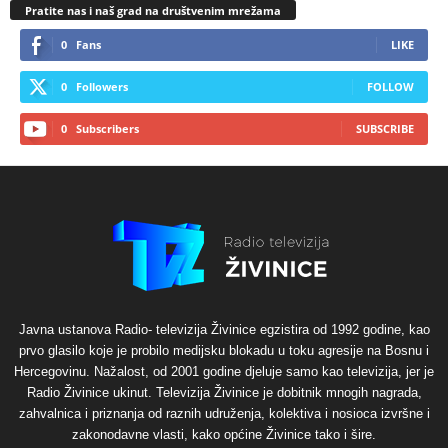
Pratite nas i naš grad na društvenim mrežama
0
Fans
LIKE
0
Followers
FOLLOW
0
Subscribers
SUBSCRIBE
Javna ustanova Radio- televizija Živinice egzistira od 1992 godine, kao
prvo glasilo koje je probilo medijsku blokadu u toku agresije na Bosnu i
Hercegovinu. Nažalost, od 2001 godine djeluje samo kao televizija, jer je
Radio Živinice ukinut. Televizija Živinice je dobitnik mnogih nagrada,
zahvalnica i priznanja od raznih udruženja, kolektiva i nosioca izvršne i
zakonodavne vlasti, kako općine Živinice tako i šire.