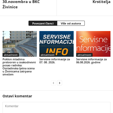
30.novembra u BKC
Krstitelja
Živinice
Povezani članci
Više od autora
aktuelnosti
aktuelnosti
aktuelnosti
Poklon mladima
Servisne informacije za
Servisne informacije za
pretvoren u svakodnevni
07. 08. 2026.
06.08.2026. godine
posao radnika:
Omladinska ljetna scena
u Živinicama zatrpana
smećem
Ostavi komentar