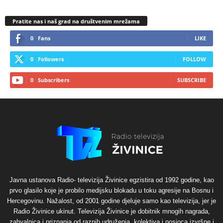
Pratite nas i naš grad na društvenim mrežama
0
Fans
LIKE
0
Followers
FOLLOW
0
Subscribers
SUBSCRIBE
Javna ustanova Radio- televizija Živinice egzistira od 1992 godine, kao
prvo glasilo koje je probilo medijsku blokadu u toku agresije na Bosnu i
Hercegovinu. Nažalost, od 2001 godine djeluje samo kao televizija, jer je
Radio Živinice ukinut. Televizija Živinice je dobitnik mnogih nagrada,
zahvalnica i priznanja od raznih udruženja, kolektiva i nosioca izvršne i