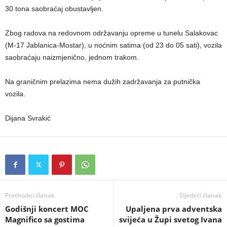
30 tona saobraćaj obustavljen.
Zbog radova na redovnom održavanju opreme u tunelu Salakovac
(M-17 Jablanica-Mostar), u noćnim satima (od 23 do 05 sati), vozila
saobraćaju naizmjenično, jednom trakom.
Na graničnim prelazima nema dužih zadržavanja za putnička
vozila.
Dijana Svrakić
Prethodni članak
Sljedeći članak
Godišnji koncert MOC
Upaljena prva adventska
Magnifico sa gostima
svijeća u Župi svetog Ivana