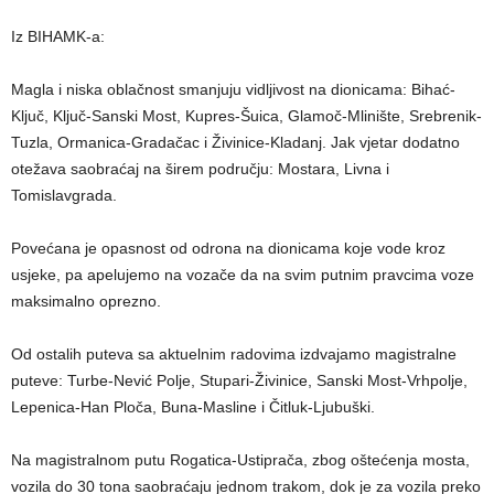
Iz BIHAMK-a:
Magla i niska oblačnost smanjuju vidljivost na dionicama: Bihać-
Ključ, Ključ-Sanski Most, Kupres-Šuica, Glamoč-Mlinište, Srebrenik-
Tuzla, Ormanica-Gradačac i Živinice-Kladanj. Jak vjetar dodatno
otežava saobraćaj na širem području: Mostara, Livna i
Tomislavgrada.
Povećana je opasnost od odrona na dionicama koje vode kroz
usjeke, pa apelujemo na vozače da na svim putnim pravcima voze
maksimalno oprezno.
Od ostalih puteva sa aktuelnim radovima izdvajamo magistralne
puteve: Turbe-Nević Polje, Stupari-Živinice, Sanski Most-Vrhpolje,
Lepenica-Han Ploča, Buna-Masline i Čitluk-Ljubuški.
Na magistralnom putu Rogatica-Ustiprača, zbog oštećenja mosta,
vozila do 30 tona saobraćaju jednom trakom, dok je za vozila preko