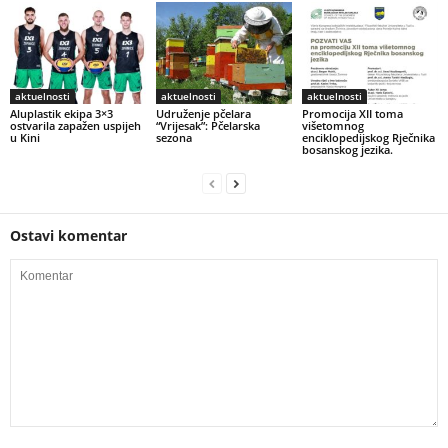
aktuelnosti
aktuelnosti
aktuelnosti
Aluplastik ekipa 3×3
Udruženje pčelara
Promocija XII toma
ostvarila zapažen uspijeh
“Vrijesak”: Pčelarska
višetomnog
u Kini
sezona
enciklopedijskog Rječnika
bosanskog jezika.
Ostavi komentar