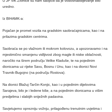
U JP ViK Živinice su nam saopćili da je vodosnabdijevanje bilo
uredno.
Iz BIHAMK-a:
Pojačan je promet vozila na gradskim saobraćajnicama, kao i na
prilazima gradskim centrima.
Saobraća se po vlažnom ili mokrom kolovozu, a upozoravamo i na
mjestimično smanjenu vidljivost zbog magle ili niske oblačnosti,
naročito na širem području Velike Kladuše, te na pojedinim
dionicama uz rijeke Savu, Bosnu i Unu, kao i na dionici Novi
Travnik-Bugojno (na području Rostova).
Na dionici Blažuj-Tarčin-Konjic, kao i u pojedinim dijelovima
Sarajeva, bilo je i ledene kiše, a na pojedinim dionicama u višim
predjelima i slabijih sniježnih padavina.
Savjetujemo oprezniju vožnju, prilagođenu trenutnim uvjetima i