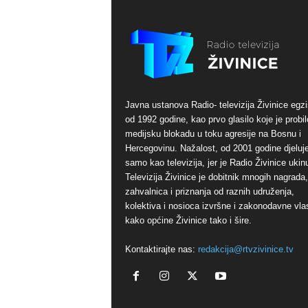
Javna ustanova Radio- televizija Živinice egzi
od 1992 godine, kao prvo glasilo koje je probil
medijsku blokadu u toku agresije na Bosnu i
Hercegovinu. Nažalost, od 2001 godine djeluj
samo kao televizija, jer je Radio Živinice ukinu
Televizija Živinice je dobitnik mnogih nagrada,
zahvalnica i priznanja od raznih udruženja,
kolektiva i nosioca izvršne i zakonodavne vlas
kako općine Živinice tako i šire.
Kontaktirajte nas:
redakcija@rtvzivinice.tv