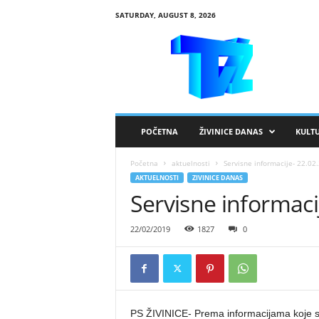
SATURDAY, AUGUST 8, 2026
R
T
V
Ž
i
v
i
POČETNA
ŽIVINICE DANAS
KULT
n
i
Početna
aktuelnosti
Servisne informacije- 22.02
c
AKTUELNOSTI
ZIVINICE DANAS
e
Servisne informaci
22/02/2019
1827
0
PS ŽIVINICE- Prema informacijama koje s