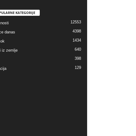
PULARNE KATEGORIJE
12553
nosti
4398
ice danas
1434
lok
640
i iz zemlje
398
129
cija