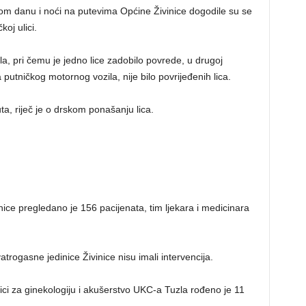
m danu i noći na putevima Općine Živinice dogodile su se
oj ulici.
la, pri čemu je jedno lice zadobilo povrede, u drugoj
 putničkog motornog vozila, nije bilo povrijeđenih lica.
ta, riječ je o drskom ponašanju lica.
nice pregledano je 156 pacijenata, tim ljekara i medicinara
ogasne jedinice Živinice nisu imali intervencija.
ci za ginekologiju i akušerstvo UKC-a Tuzla rođeno je 11