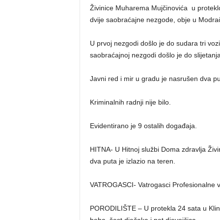
Živinice Muharema Mujčinovića u proteklo
dvije saobraćajne nezgode, obje u Modračk
U prvoj nezgodi došlo je do sudara tri vozi
saobraćajnoj nezgodi došlo je do slijetanja
Javni red i mir u gradu je nasrušen dva pu
Kriminalnih radnji nije bilo.
Evidentirano je 9 ostalih događaja.
HITNA- U Hitnoj službi Doma zdravlja Živi
dva puta je izlazio na teren.
VATROGASCI- Vatrogasci Profesionalne vatr
PORODILIŠTE – U protekla 24 sata u Klini