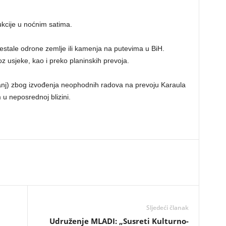
dukcije u noćnim satima.
tale odrone zemlje ili kamenja na putevima u BiH.
z usjeke, kao i preko planinskih prevoja.
j) zbog izvođenja neophodnih radova na prevoju Karaula
u neposrednoj blizini.
Sljedeći članak
Udruženje MLADI: „Susreti Kulturno-