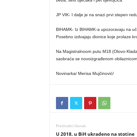
beba, šest dječaka i pet djevojčica.
JP VIK- I dalje je na snazi prvi stepen re
BIHAMK- Iz BIHAMK-a upozoravaju na učes
Posebno izdvajaju dionice koje prolaze kro
Na Magistralnoom putu M18 (Olovo-Kladan
saobraća se novoizgrađenom obilaznicom 
Novinarka/ Merisa Mujčinović/
Prethodni članak
U 2018. u BiH ukradeno na stotine