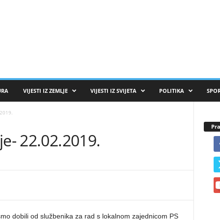
URA
VIJESTI IZ ZEMLJE
VIJESTI IZ SVIJETA
POLITIKA
SPO
.2019.
Pra
je- 22.02.2019.
mo dobili od službenika za rad s lokalnom zajednicom PS