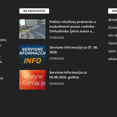
NE PROPUSTITE
PO
aktuel
Poklon mladima pretvoren u
svakodnevni posao radnika:
Zivin
Omladinska ljetna scena u...
info b
07/08/2026
stira
Vijest
o
Servisne informacije za 07. 08.
sport
2026.
e
07/08/2026
eduka
t.
Servisne informacije za
06.08.2026. godine
ti,
06/08/2026