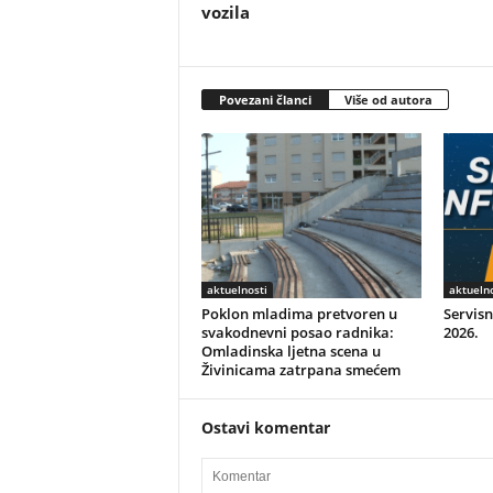
vozila
Povezani članci
Više od autora
aktuelnosti
aktuelno
Poklon mladima pretvoren u
Servisn
svakodnevni posao radnika:
2026.
Omladinska ljetna scena u
Živinicama zatrpana smećem
Ostavi komentar