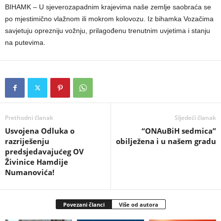
BIHAMK – U sjeverozapadnim krajevima naše zemlje saobraća se
po mjestimično vlažnom ili mokrom kolovozu. Iz bihamka Vozačima
savjetuju oprezniju vožnju, prilagođenu trenutnim uvjetima i stanju
na putevima.
Prethodni članak
Sljedeći članak
Usvojena Odluka o
“ONAuBiH sedmica”
razriješenju
obilježena i u našem gradu
predsjedavajućeg OV
Živinice Hamdije
Numanovića!
Povezani članci
Više od autora