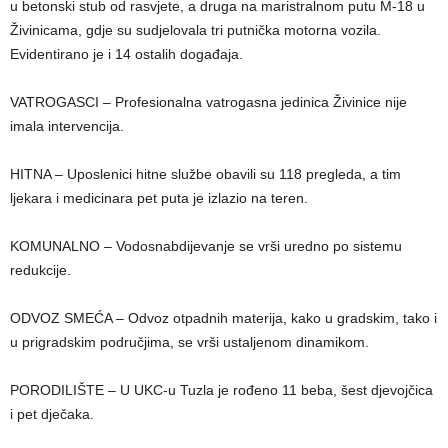
u betonski stub od rasvjete, a druga na maristralnom putu M-18 u
Živinicama, gdje su sudjelovala tri putnička motorna vozila.
Evidentirano je i 14 ostalih događaja.
VATROGASCI – Profesionalna vatrogasna jedinica Živinice nije
imala intervencija.
HITNA – Uposlenici hitne službe obavili su 118 pregleda, a tim
ljekara i medicinara pet puta je izlazio na teren.
KOMUNALNO – Vodosnabdijevanje se vrši uredno po sistemu
redukcije.
ODVOZ SMEĆA – Odvoz otpadnih materija, kako u gradskim, tako i
u prigradskim područjima, se vrši ustaljenom dinamikom.
PORODILIŠTE – U UKC-u Tuzla je rođeno 11 beba, šest djevojčica
i pet dječaka.