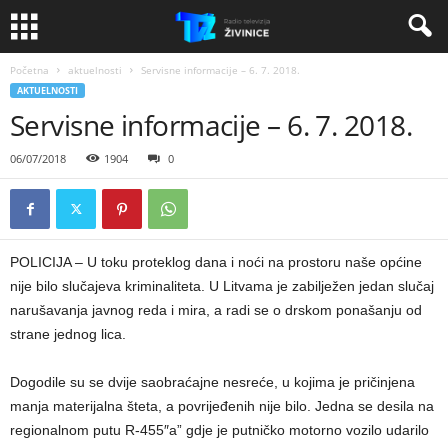
Početna
aktuelnosti
Servisne informacije – 6. 7. 2018.
AKTUELNOSTI
Servisne informacije – 6. 7. 2018.
06/07/2018
1904
0
POLICIJA – U toku proteklog dana i noći na prostoru naše općine
nije bilo slučajeva kriminaliteta. U Litvama je zabilježen jedan slučaj
narušavanja javnog reda i mira, a radi se o drskom ponašanju od
strane jednog lica.
Dogodile su se dvije saobraćajne nesreće, u kojima je pričinjena
manja materijalna šteta, a povrijeđenih nije bilo. Jedna se desila na
regionalnom putu R-455″a” gdje je putničko motorno vozilo udarilo