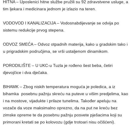
HITNA – Uposlenici hitne službe pružili su 92 zdravstvene usluge, a
tim ljekara i medicinara jednom je izlazio na teren.
VODOVOD I KANALIZACIJA – Vodosnabdijevanje se odvija po
sistemu redukcije prvog stepena.
ODVOZ SMEĆA – Odvoz otpadnih materija, kako u gradskim tako i
u prigradskim područjima, se vrši ustaljenom dinamikom.
PORODILIŠTE – U UKC-u Tuzla je rođeno šest beba, četiri
djevojčice i dva dječaka.
BIHAMK – Zbog niskih temperatura moguća je poledica, a iz
bihamka posebnu pažnju skreću na puteve u višim predjelima, kao
i na mostove, vijadukte i prilaze tunelima. Također apeluju na
vozače da voze maksimalno oprezno, da na put ne kreću bez
zimske opreme te da posebnu pažnju posvete pješacima koji su
primorani kretati se po kolovozu (gdje trotoari nisu očišćeni).