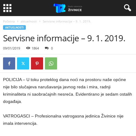
Početna
aktuelnosti
Servisne informacije – 9. 1. 2019.
AKTUELNOSTI
Servisne informacije – 9. 1. 2019.
09/01/2019
1864
0
POLICIJA – U toku proteklog dana noći na prostoru naše općine
nije bilo slučajeva narušavanja javnog reda i mira, radnji
kriminaliteta ni saobraćajnih nesreća. Evidentirano je sedam ostalih
događaja.
VATROGASCI – Profesionalna vatrogasna jedinica Živinice nije
imala intervencija.