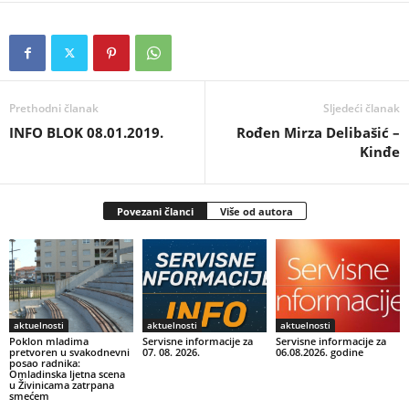
Prethodni članak
Sljedeći članak
INFO BLOK 08.01.2019.
Rođen Mirza Delibašić –
Kinđe
Povezani članci
Više od autora
aktuelnosti
aktuelnosti
aktuelnosti
Poklon mladima
Servisne informacije za
Servisne informacije za
pretvoren u svakodnevni
07. 08. 2026.
06.08.2026. godine
posao radnika:
Omladinska ljetna scena
u Živinicama zatrpana
smećem