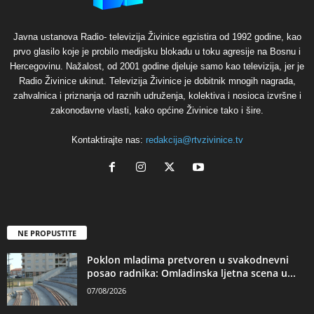
Javna ustanova Radio- televizija Živinice egzistira od 1992 godine, kao
prvo glasilo koje je probilo medijsku blokadu u toku agresije na Bosnu i
Hercegovinu. Nažalost, od 2001 godine djeluje samo kao televizija, jer je
Radio Živinice ukinut. Televizija Živinice je dobitnik mnogih nagrada,
zahvalnica i priznanja od raznih udruženja, kolektiva i nosioca izvršne i
zakonodavne vlasti, kako općine Živinice tako i šire.
Kontaktirajte nas:
redakcija@rtvzivinice.tv
NE PROPUSTITE
Poklon mladima pretvoren u svakodnevni
posao radnika: Omladinska ljetna scena u...
07/08/2026