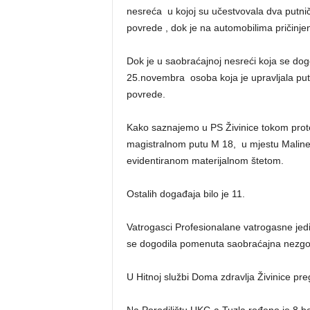
nesreća u kojoj su učestvovala dva putni
povrede , dok je na automobilima pričinjen
Dok je u saobraćajnoj nesreći koja se dogo
25.novembra osoba koja je upravljala putn
povrede.
Kako saznajemo u PS Živinice tokom prot
magistralnom putu M 18, u mjestu Maline, 
evidentiranom materijalnom štetom.
Ostalih događaja bilo je 11.
Vatrogasci Profesionalane vatrogasne jedin
se dogodila pomenuta saobraćajna nezgo
U Hitnoj službi Doma zdravlja Živinice pr