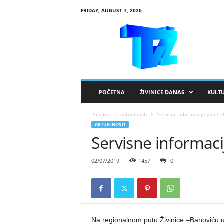
FRIDAY, AUGUST 7, 2026
R
T
V
Ž
i
v
i
POČETNA
ŽIVINICE DANAS
KULT
n
i
Početna
aktuelnosti
Servisne informacije za 02.
c
AKTUELNOSTI
e
Servisne informaci
02/07/2019
1457
0
Na regionalnom putu Živinice –Banoviću 