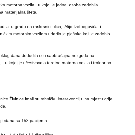
čka motorna vozila, u kojoj je jedna osoba zadobila
a materijalna šteta.
dila u gradu na raskrsnici ulica, Alije Izetbegovića i
ičkim motornim vozilom udarila je pješaka koji je zadobio
eklog dana dododila se i saobraćajna nezgoda na
u kojoj je učestvovalo teretno motorno vozilo i traktor sa
ice Živinice imali su tehničku interevenciju na mjestu gdje
da.
egledana su 153 pacijenta.