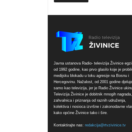
Javna ustanova Radio- televizija Živinice egzi
od 1992 godine, kao prvo glasilo koje je probil
medijsku blokadu u toku agresije na Bosnu i
Hercegovinu. Nažalost, od 2001 godine djeluj
samo kao televizija, jer je Radio Živinice ukinu
Televizija Živinice je dobitnik mnogih nagrada,
zahvalnica i priznanja od raznih udruženja,
kolektiva i nosioca izvršne i zakonodavne vlas
kako općine Živinice tako i šire.
Kontaktirajte nas:
redakcija@rtvzivinice.tv