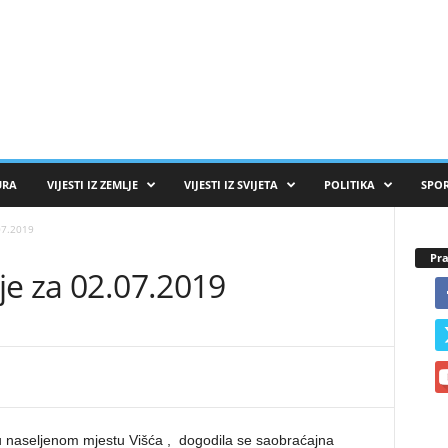
URA
VIJESTI IZ ZEMLJE
VIJESTI IZ SVIJETA
POLITIKA
SPO
07.2019
Pra
je za 02.07.2019
u naseljenom mjestu Višća , dogodila se saobraćajna