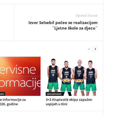
Sljedeći članak
Izvor Selsebil počeo se realizacijom
˝Ljetne škole za djecu˝
sti
aktuelnosti
e informacije za
3×3 Aluplastik ekipa zapažen
026. godine
uspijeh u Kini