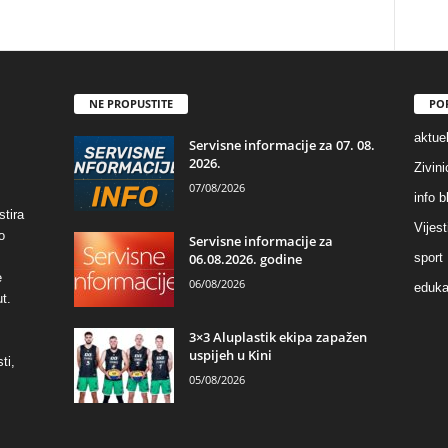
NE PROPUSTITE
PO
aktuel
Servisne informacije za 07. 08.
2026.
Zivin
07/08/2026
info b
stira
Vijest
o
Servisne informacije za
06.08.2026. godine
sport
e
06/08/2026
eduka
t.
3×3 Aluplastik ekipa zapažen
uspijeh u Kini
ti,
05/08/2026