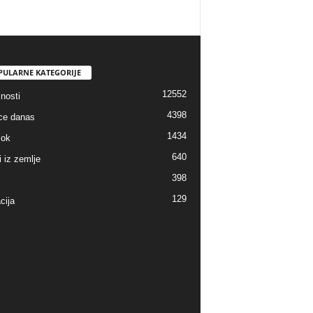
PULARNE KATEGORIJE
12552
nosti
4398
ice danas
1434
lok
640
i iz zemlje
398
129
cija