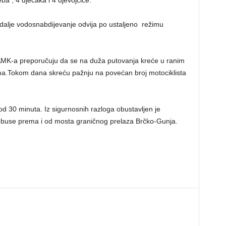
a , 4 dječaka i 4 djevojčice.
 dalje vodosnabdijevanje odvija po ustaljeno režimu
AMK-a preporučuju da se na duža putovanja kreće u ranim
ima.Tokom dana skreću pažnju na povećan broj motociklista
d 30 minuta. Iz sigurnosnih razloga obustavljen je
tobuse prema i od mosta graničnog prelaza Brčko-Gunja.