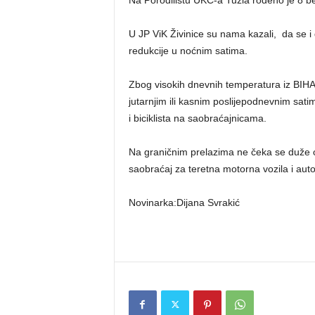
Na Porodilištu UKC-a Tuzla rođeno je 8 beb
U JP ViK Živinice su nama kazali, da se i
redukcije u noćnim satima.
Zbog visokih dnevnih temperatura iz BIH
jutarnjim ili kasnim poslijepodnevnim sat
i biciklista na saobraćajnicama.
Na graničnim prelazima ne čeka se duže o
saobraćaj za teretna motorna vozila i au
Novinarka:Dijana Svrakić